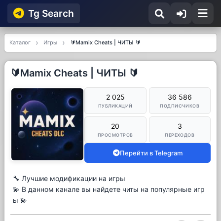
Tg Searсh
Каталог
Игры
🔰Mamix Cheats | ЧИТЫ 🔰
🔰Mamix Cheats | ЧИТЫ 🔰
2 025
36 586
ПУБЛИКАЦИЙ
ПОДПИСЧИКОВ
20
3
ПРОСМОТРОВ
ПЕРЕХОДОВ
Перейти в Telegram
🔧 Лучшие модификации на игры
💫 В данном канале вы найдете читы на популярные игр
ы 💫