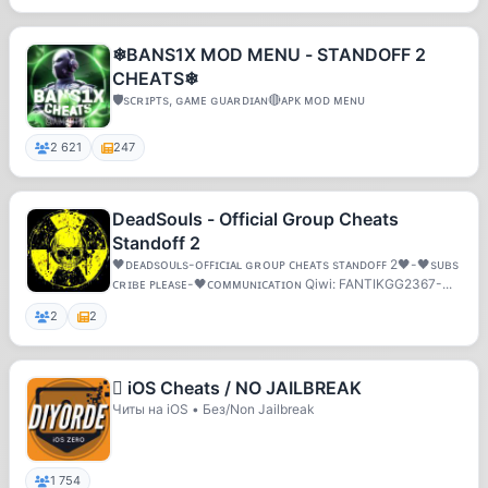
❄BANS1X MOD MENU - STANDOFF 2
CHEATS❄
🛡sᴄʀɪᴘᴛs, ɢᴀᴍᴇ ɢᴜᴀʀᴅɪᴀɴ🔴ᴀᴘᴋ ᴍᴏᴅ ᴍᴇɴᴜ
2 621
247
DeadSouls - Official Group Cheats
Standoff 2
🖤ᴅᴇᴀᴅsᴏᴜʟs-ᴏꜰꜰɪᴄɪᴀʟ ɢʀᴏᴜᴘ ᴄʜᴇᴀᴛs sᴛᴀɴᴅᴏꜰꜰ 2🖤-🖤sᴜʙs
ᴄʀɪʙᴇ ᴘʟᴇᴀsᴇ-🖤ᴄᴏᴍᴍᴜɴɪᴄᴀᴛɪᴏɴ Qiwi: FANTIKGG2367-...
2
2
 iOS Cheats / NO JAILBREAK
Читы на iOS • Без/Non Jailbreak
1 754