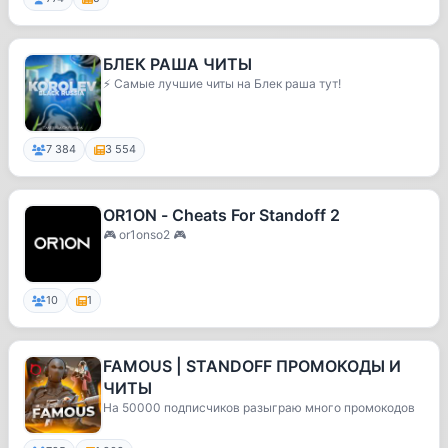
БЛЕК РАША ЧИТЫ
⚡️ Самые лучшие читы на Блек раша тут!
7 384
3 554
OR1ON - Cheats For Standoff 2
🎮 or1onso2 🎮
10
1
FAMOUS | STANDOFF ПРОМОКОДЫ И
ЧИТЫ
На 50000 подписчиков разыграю много промокодов