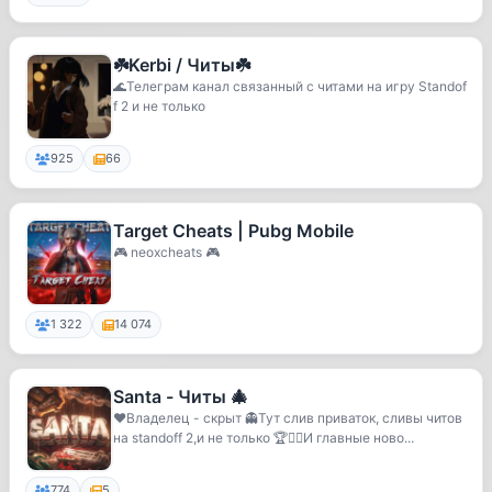
☘️Kerbi / Читы☘️
🌊Телеграм канал связанный с читами на игру Standof
f 2 и не только
925
66
Target Cheats | Pubg Mobile
🎮 neoxcheats 🎮
1 322
14 074
Santa - Читы 🎄
❤️Владелец - скрыт 👻Тут слив приваток, сливы читов
на standoff 2,и не только 🏆❤‍🔥И главные ново...
774
5