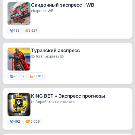
Скидочный экспресс | WB
ekspress_WB
188
5 697
Туранский экспресс
😱 turan_express 😱
18 357
31 181
KING BET • Экспресс прогнозы
💹 Заработок на ставках
492
10 006