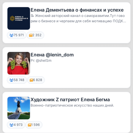
Елена Дементьева о финансах и успехе
📝 Женский авторский канал о саморазвитии.Тут гово
рим о бизнесе и черпаем для себя мотивацию ПОДК
А...
75 971
2 352
Елена @lenin_dom
Pr: @shelSm
58 748
6 828
Художник Z патриот Елена Бегма
Военно-патриотическое искусство наших дней.
4 973
1 596