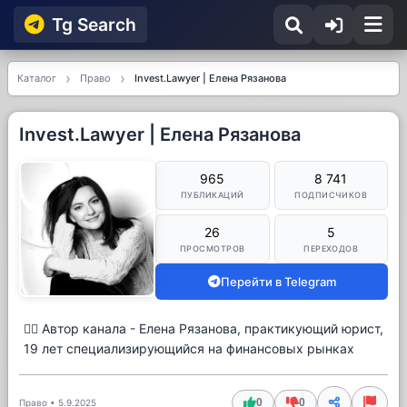
Tg Searсh
Каталог
Право
Invest.Lawyer | Елена Рязанова
Invest.Lawyer | Елена Рязанова
965
8 741
ПУБЛИКАЦИЙ
ПОДПИСЧИКОВ
26
5
ПРОСМОТРОВ
ПЕРЕХОДОВ
Перейти в Telegram
🙋‍♀️ Автор канала - Елена Рязанова, практикующий юрист,
19 лет специализирующийся на финансовых рынках
0
0
Право
•
5.9.2025