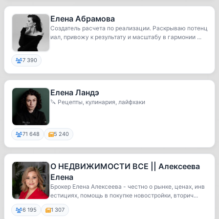
Елена Абрамова
Создатель расчета по реализации. Раскрываю потенц
иал, привожу к результату и масштабу в гармонии ...
7 390
Елена Ландэ
🔪 Рецепты, кулинария, лайфхаки
71 648
5 240
О НЕДВИЖИМОСТИ ВСЕ || Алексеева
Елена
Брокер Елена Алексеева - честно о рынке, ценах, инв
естициях, помощь в покупке новостройки, вторич...
6 195
1 307