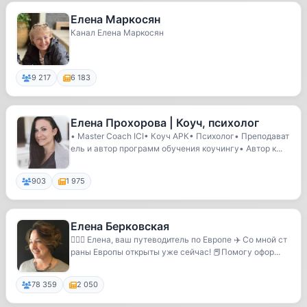
Елена Маркосян
Канал Елена Маркосян
9 217
6 183
Елена Прохорова | Коуч, психолог
• Master Coach ICI• Коуч АРК• Психолог• Преподават
ель и автор программ обучения коучингу• Автор к...
903
1 975
Елена Берковская
🙋🏻‍♀️ Елена, ваш путеводитель по Европе ✈️ Со мной ст
раны Европы открыты уже сейчас! 📕Помогу офор...
78 359
2 050