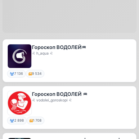
Гороскоп ВОДОЛЕЙ♒️
♌ h_aqua ♌
7 136
9 534
Гороскоп ВОДОЛЕЙ ♒️
♌ vodolei_goroskopi ♌
2 898
1 708