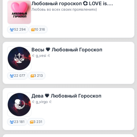
Любовный гороскоп 💞 LOVE is....
Любовь во всех своих проявлениях)
52 294
10 316
Весы 💗 Любовный Гороскоп
♌ g_vesi ♌
22 077
3 213
Дева 💗 Любовный Гороскоп
♌ g_virgo ♌
23 181
3 231