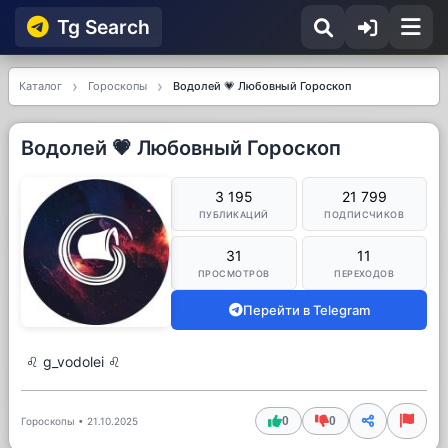
Tg Searсh
Каталог
Гороскопы
Водолей 💗 Любовный Гороскоп
Водолей 💗 Любовный Гороскоп
3 195
21 799
ПУБЛИКАЦИЙ
ПОДПИСЧИКОВ
31
11
ПРОСМОТРОВ
ПЕРЕХОДОВ
Перейти в Telegram
♌ g_vodolei ♌
0
0
Гороскопы
•
21.10.2025