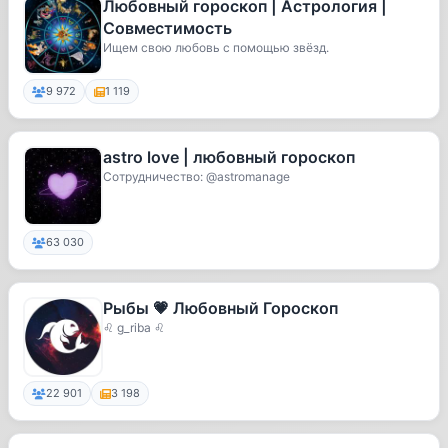
Любовный гороскоп | Астрология |
Совместимость
Ищем свою любовь с помощью звёзд.
9 972
1 119
astro love | любовный гороскоп
Сотрудничество: @astromanage
63 030
Рыбы 💗 Любовный Гороскоп
♌ g_riba ♌
22 901
3 198