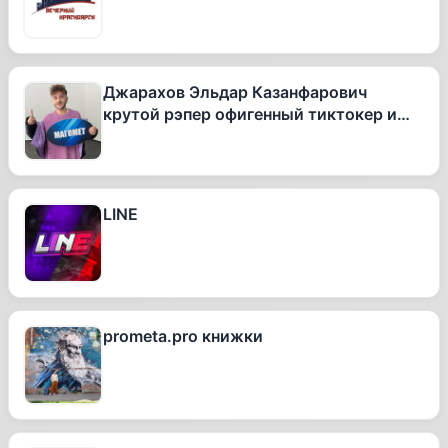
Джарахов Эльдар Казанфарович
крутой рэпер офигенный тиктокер и
вообще очень талантливый человек
LINE
prometa.pro книжки