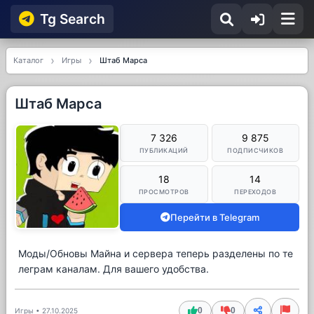
Tg Searсh
Каталог
Игры
Штаб Марса
Штаб Марса
7 326
9 875
ПУБЛИКАЦИЙ
ПОДПИСЧИКОВ
18
14
ПРОСМОТРОВ
ПЕРЕХОДОВ
Перейти в Telegram
Моды/Обновы Майна и сервера теперь разделены по те
леграм каналам. Для вашего удобства.
0
0
Игры
•
27.10.2025