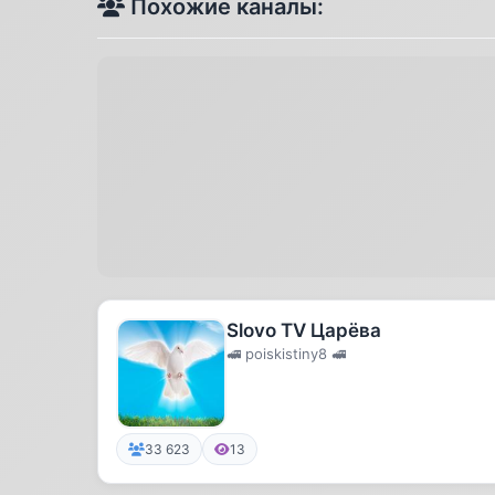
Похожие каналы:
Slovo TV Царёва
🚅 poiskistiny8 🚅
33 623
13