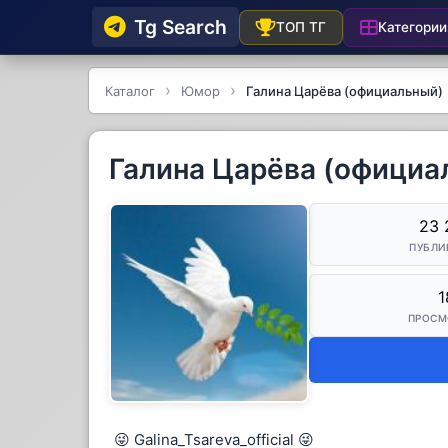
Tg Searсh
Категории
ТОП ТГ
Каталог
Юмор
Галина Царёва (официальный)
Галина Царёва (официа
23 
ПУБЛИ
1
ПРОСМ
😜 Galina_Tsareva_official 😜