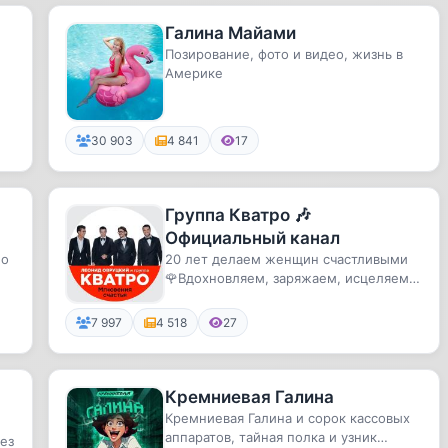
Галина Майами
Позирование, фото и видео, жизнь в
Америке
30 903
4 841
17
Группа Кватро 🎶
Официальный канал
 о
20 лет делаем женщин счастливыми
🌹Вдохновляем, заряжаем, исцеляем
искусством! ✨
7 997
4 518
27
Кремниевая Галина
Кремниевая Галина и сорок кассовых
аппаратов, тайная полка и узник
ез