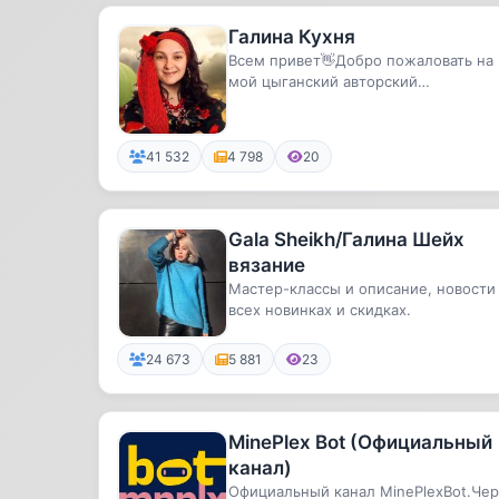
Галина Кухня
Всем привет👋Добро пожаловать на
мой цыганский авторский
КУЛИНАРНЫЙ КАНАЛ.🎂💃Еда,
кулинария, готовк...
41 532
4 798
20
Gala Sheikh/Галина Шейх
вязание
Мастер-классы и описание, новости
всех новинках и скидках.
24 673
5 881
23
MinePlex Bot (Официальный
канал)
Официальный канал MinePlexBot.Чер