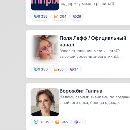
поддержку можно решить:1)
Технические вопросы.2) Купить Plex.
9 359
1 394
26
Поля Лефф / Официальный
канал
Залог отношений мечты - это💥
высокий уровень энергетики🧘‍♀️
стабильная психика и здоровье
✅знание...
9 336
968
34
Ворожбит Галина
Делюсь своими знаниями по создан
швейного цеха, бренда одежды,
продажам на маркетплейсах.
13 105
1 945
20