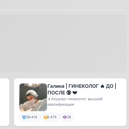
Галина | ГИНЕКОЛОГ 🔥 ДО |
ПОСЛЕ 🔞 💔
🌷Акушер-гинеколог высшей
квалификации
59 410
6 475
28