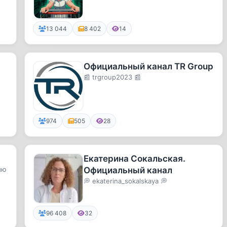
супермаркета 😉 Новости и экспе...
13 044
8 402
14
Официальный канал TR Group
📰 trgroup2023 📰
974
505
28
Екатерина Сокальская.
ию
Официальный канал
💭 ekaterina_sokalskaya 💭
96 408
32