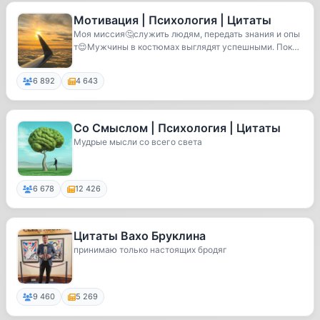
Мотивация | Психология | Цитаты
Моя миссия🤔служить людям, передать знания и опы
т😌Мужчины в костюмах выглядят успешными. Пока
не у...
6 892
4 643
Со Смыслом | Психология | Цитаты
Мудрые мысли со всего света
6 678
12 426
Цитаты Вахо Бруклина
принимаю только настоящих бродяг
9 460
5 269