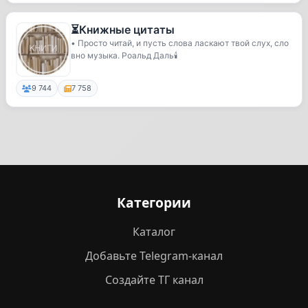
⏳Книжные цитаты
• Просто читай, и пусть слова ласкают твой слух, сло
вно музыка. Роальд Даль🕯
9 744
7 758
Категории
Каталог
Добавьте Telegram-канал
Создайте ТГ канал