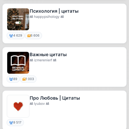
Психология | цитаты
🎎 happypsihology 🎎
4 629
6 606
Важные цитаты
🎎 izmerenierf 🎎
89
1 003
Про Любовь | Цитаты
🎎 lyubov 🎎
9 517