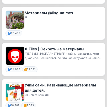
Материалы @linguatimes
🧡
25 435
X-Files | Секретные материалы
"ПЕРВЫЙ ИНОПЛАНЕТНЫЙ" - тайны, загадки, мистик
а, космос. Всё необычное, что нас окружает на наше
й...
24 082
27 091
Учим сами. Развивающие материалы
для детей.
👪 uchim_sami 👪
18 388
2 033