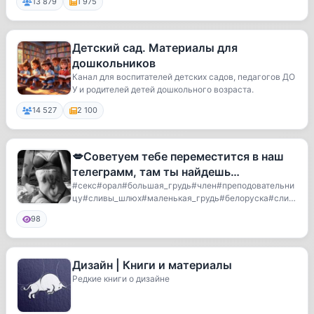
13 879
1 975
Детский сад. Материалы для
дошкольников
Канал для воспитателей детских садов, педагогов ДО
У и родителей детей дошкольного возраста.
14 527
2 100
💋Советуем тебе переместится в наш
телеграмм, там ты найдешь
эксклюзивные материалы со вписок
#секс#орал#большая_грудь#член#преподовательни
цу#сливы_шлюх#маленькая_грудь#белоруска#слил
пьяных
#эротика...
98
Дизайн | Книги и материалы
Редкие книги о дизайне