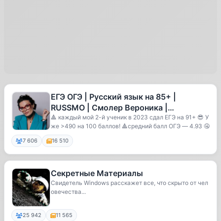
ЕГЭ ОГЭ | Русский язык на 85+ |
RUSSMO | Смолер Вероника |
бесплатные материалы | репетитор
🔺 каждый мой 2-й ученик в 2023 сдал ЕГЭ на 91+ 😎 У
же >490 на 100 баллов! 🔺средний балл ОГЭ — 4.93 🤤
7 606
16 510
Секретные Материалы
Свидетель Windows расскажет все, что скрыто от чел
овечества...
25 942
11 565