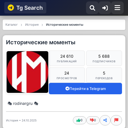
Tg Searсh
Каталог
История
Исторические моменты
Исторические моменты
24 610
5 688
ПУБЛИКАЦИЙ
ПОДПИСЧИКОВ
24
5
ПРОСМОТРОВ
ПЕРЕХОДОВ
Перейти в Telegram
🎭 rodinargru 🎭
0
0
История
•
24.10.2025