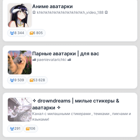
Аниме аватарки
🎡 khkhkhkhkhkhkhkhkhkhkh_video_188 🎡
8 344
6 805
Парные аватарки | для вас
🚅 paenievatarichki 🚅
9 509
53 628
✧ drowndreams | милые стикеры &
аватарки ✧
Канал с милашными стикерами , темками , пикчами и
языками!
291
106