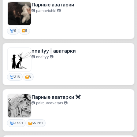
Парные аватарки
📷 parnavichki 📷
9
5
nnaityy | аватарки
📷 nnaityy 📷
316
8
Парные аватарки 💓
📷 paircuteavatars 📷
3 991
55 281