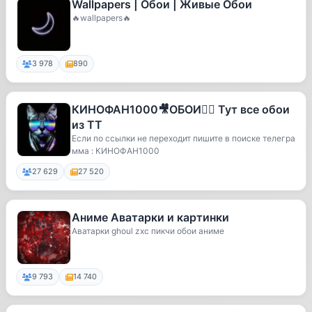
Wallpapers | Обои | Живые Обои
🔥wallpapers🔥
3 978
890
КИНОФАН1000🎥ОБОИ👍🏼 Тут все обои
из TT
Если по ссылки не переходит пишите в поиске телегра
мма : КИНОФАН1000
27 629
27 520
Аниме Аватарки и картинки
Аватарки ghoul zxc пикчи обои аниме
9 793
14 740