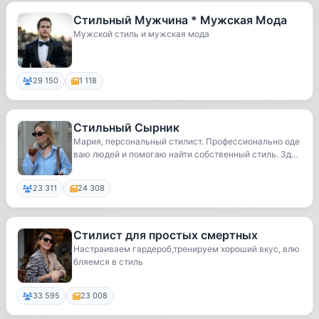
Стильный Мужчина * Мужская Мода
Мужской стиль и мужская мода
29 150
1 118
Стильный Сырник
Мария, персональный стилист. Профессионально оде
ваю людей и помогаю найти собственный стиль. Зде
с...
23 311
24 308
Стилист для простых смертных
Настраиваем гардероб,тренируем хороший вкус, влю
бляемся в стиль
33 595
23 008