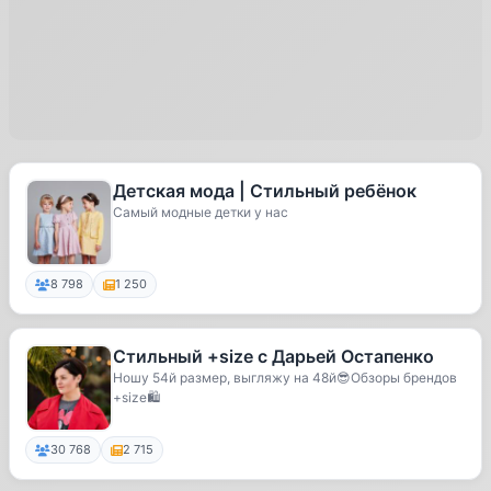
Детская мода | Стильный ребёнок
Самый модные детки у нас
8 798
1 250
Стильный +size с Дарьей Остапенко
Ношу 54й размер, выгляжу на 48й😎Обзоры брендов
+size🛍️
30 768
2 715