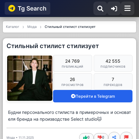
Tg Searсh
Каталог
Мода
Стильный стилист стилизует
Стильный стилист стилизует
24 769
42 555
ПУБЛИКАЦИЙ
ПОДПИСЧИКОВ
26
7
ПРОСМОТРОВ
ПЕРЕХОДОВ
Перейти в Telegram
Будни персонального стилиста в примерочных и основат
еля бренда на производстве Select studio🐱
0
0
Мода
•
11.11.2025