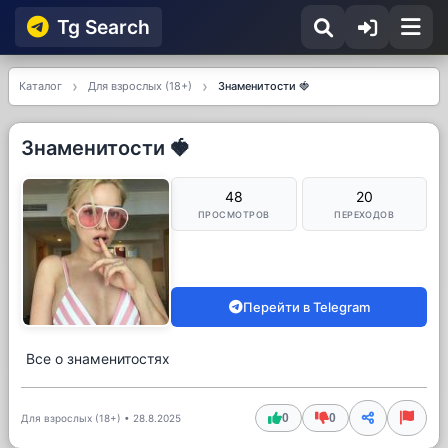
Tg Searсh
Каталог
Для взрослых (18+)
Знаменитости 🍓
Знаменитости 🍓
48
20
ПРОСМОТРОВ
ПЕРЕХОДОВ
Перейти в Telegram
Все о знаменитостях
0
0
Для взрослых (18+)
•
28.8.2025