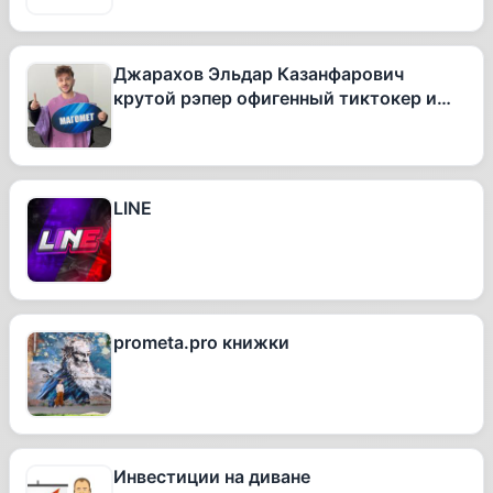
Джарахов Эльдар Казанфарович
крутой рэпер офигенный тиктокер и
вообще очень талантливый человек
LINE
prometa.pro книжки
Инвестиции на диване