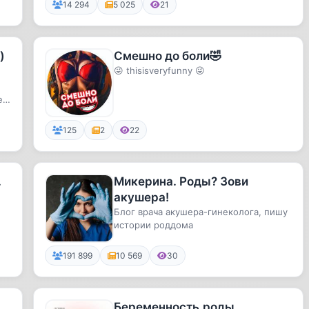
14 294
5 025
21
)
Смешно до боли🤣
😜 thisisveryfunny 😜
е
125
2
22
.
Микерина. Роды? Зови
акушера!
Блог врача акушера-гинеколога, пишу
истории роддома
.
191 899
10 569
30
Беременность,роды,