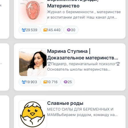
и
Материнство
Журнал о беременности , материнстве
и воспитании детей! Наш канал для
Мам!
29 539
145 440
30
Марина Ступина |
Доказательное материнство |
Беременность | Роды
🏆Педиатр, перинатальный психолог🏆
Основатель школы материнства
«Принятие», более 30000 учениц 🌏
19 903
10 716
25
Славные роды
МЕСТО СИЛЫ ДЛЯ БЕРЕМЕННЫХ И
МАМВыбираем роддом, команду на
роды и детских врачей!