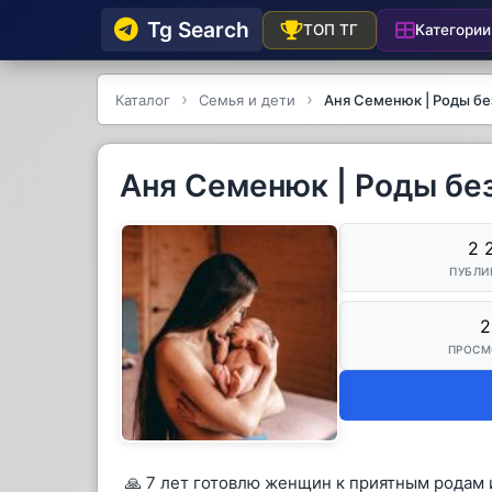
Tg Searсh
Категории
ТОП ТГ
Каталог
Семья и дети
Аня Семенюк | Роды бе
Аня Семенюк | Роды без
2 
ПУБЛИ
2
ПРОСМ
🙏 7 лет готовлю женщин к приятным родам 