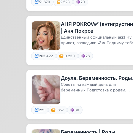
51 670
2 523
20
АНЯ POKROV✅ (антигрустин
| Аня Покров
Единственный официальный акк! Ну
привет, авокадики 💕🥑 Подниму теб
настроение!
263 422
10 230
26
Доула. Беременность. Роды
Советы на каждый день для
беременных.Подготовка к родам,
курсы для
беременных.Сопровождение в род..
221
1 857
30
Беременность | Роды