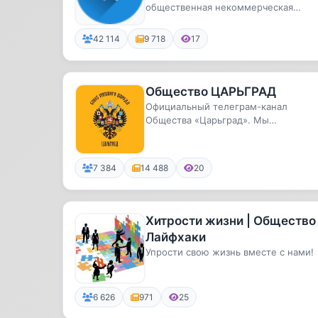
общественная некоммерческая
просветительская организация.
42 114
9 718
17
Общество ЦАРЬГРАД
Официальный телеграм-канал
Общества «Царьград». Мы
представляем и защищаем интерес
русских. Сохр...
7 384
14 488
20
Хитрости жизни | Общество 
Лайфхаки
Упрости свою жизнь вместе с нами!
6 626
971
25