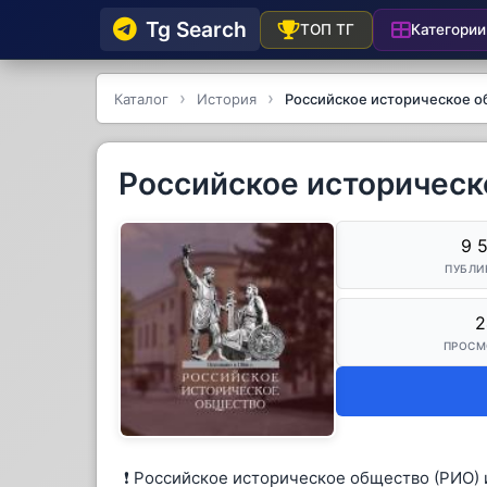
Tg Searсh
Категории
ТОП ТГ
Каталог
История
Российское историческое 
Российское историчес
9 
ПУБЛИ
2
ПРОСМ
❗️ Российское историческое общество (РИО)