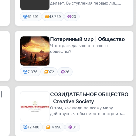
делает. Выступления первых лиц,
громкие заявления мировых политик...
51 591
48 759
20
Потерянный мир | Общество
Что ждать дальше от нашего
общества?
ы
7 376
972
26
|
СОЗИДАТЕЛЬНОЕ ОБЩЕСТВО
| Creative Society
О том, как люди по всему миру
действуют, чтобы вместе построить
Созидательное общество.Новости и ...
12 480
14 990
31