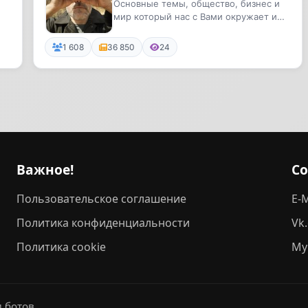
Вами окружает и мой
Основные темы, общество, бизнес и
мир который нас с Вами окружает и
любимый город Москва
 и
мой любимый город Москва
1 608
36 850
24
Важное!
С
Пользовательское соглашение
E-M
Политика конфиденциальности
Vk
Политика cookie
My
 ботов.