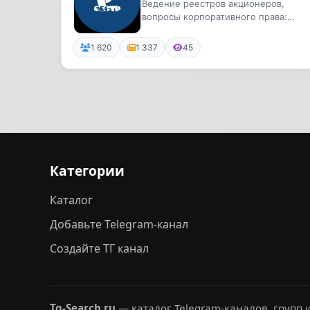
Ведение реестров акционеров,
вопросы корпоративного права:
новости законодательства, вебинары
д...
1 620
1 337
45
Категории
Каталог
Добавьте Telegram-канал
Создайте ТГ канал
Tg-Search.ru
— каталог Telegram-каналов, групп и