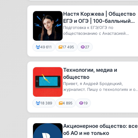
Настя Коржева | Общество
ЕГЭ и ОГЭ | 100-балльный
репетитор
Подготовка к ЕГЭ/ОГЭ по
обществознанию с Анастасией
Коржевой.Преподаватель онлайн-
школы «100балль...
49 611
17 495
27
Технологии, медиа и
общество
Привет, я Андрей Бродецкий,
журналист. Пишу о технологиях и о
том, как они меняют мир.
18 389
4 895
19
Акционерное общество: все
об АО и не только