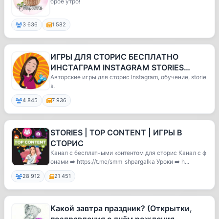
брое утро!
3 636
1 582
ИГРЫ ДЛЯ СТОРИС БЕСПЛАТНО
ИНСТАГРАМ INSTAGRAM STORIES
УРОКИ ОБУЧЕНИЕ
Авторские игры для сторис Instagram, обучение, storie
s.
4 845
7 936
STORIES | TOP CONTENT | ИГРЫ В
СТОРИС
Канал с бесплатными контентом для сторис Канал с ф
онами ➡️ https://t.me/smm_shpargalka Уроки ➡️ h...
28 912
21 451
Какой завтра праздник? (Открытки,