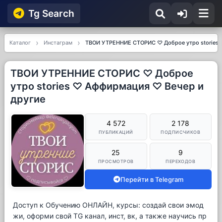
Tg Searсh
Каталог
Инстаграм
ТВОИ УТРЕННИЕ СТОРИС ♡ Доброе утро stories 
ТВОИ УТРЕННИЕ СТОРИС ♡ Доброе
утро stories ♡ Аффирмация ♡ Вечер и
другие
4 572
2 178
ПУБЛИКАЦИЙ
ПОДПИСЧИКОВ
25
9
ПРОСМОТРОВ
ПЕРЕХОДОВ
Перейти в Telegram
Доступ к Обучению ОНЛАЙН, курсы: создай свои эмод
жи, оформи свой TG канал, инст, вк, а также научись пр