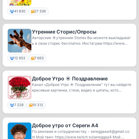
41 830
27 336
Утренние Сторис/Опросы
Авторские ☀️утренние Stories Вы можете выкладыват
ь в свои сторис бесплатно. Инстаграм https://www...
12 652
7 663
Доброе Утро ☀️ Поздравление
Канал «Доброе Утро ☀️ Поздравление" тут вы найдете
красивые картинки, стихи, видео и цитаты, кото...
7 228
10 212
Доброе утро от Сереги А4
По рекламе и сотрудничеству - sereggaaa4@gmail.co
m Мой твич: https://www.twitch.tv/sereggaa4 Мой ...