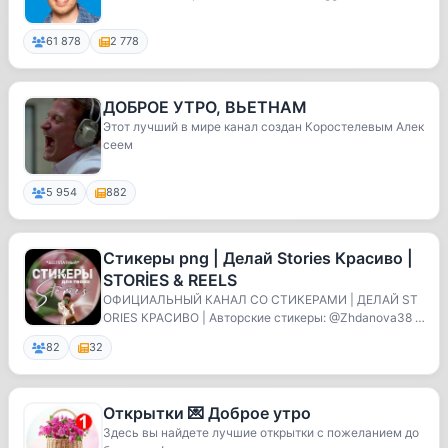
61 878
2 778
ДОБРОЕ УТРО, ВЬЕТНАМ
Этот лучший в мире канал создан Коростелевым Алек
сеем
5 954
882
Стикеры png | Делай Stories Красиво |
STORİES & REELS
ОФИЦИАЛЬНЫЙ КАНАЛ СО СТИКЕРАМИ | ДЕЛАЙ ST
ORIES КРАСИВО | Авторские стикеры: @Zhdanova38 Л
ичная ст...
82
32
Открытки 💌 Доброе утро
Здесь вы найдете лучшие открытки с пожеланием до