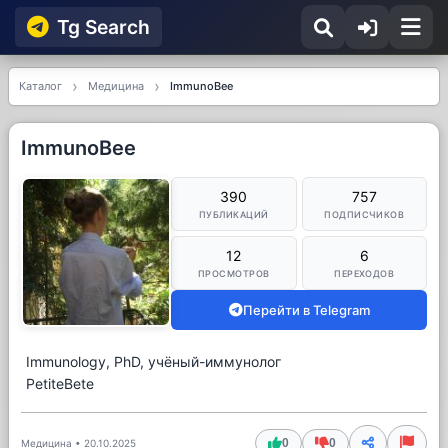
Tg Searсh
Каталог
Медицина
ImmunoBee
ImmunoBee
390
757
ПУБЛИКАЦИЙ
ПОДПИСЧИКОВ
12
6
ПРОСМОТРОВ
ПЕРЕХОДОВ
Перейти в Telegram
Immunology, PhD, учёный-иммунолог
PetiteBete
0
0
Медицина
•
20.10.2025