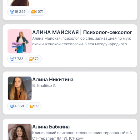
19 249
4 071
АЛИНА МАЙСКАЯ | Психолог-сексолог
Алина Майская, психолог со специализацией по муж
ской и женской сексологии. Член международного о
б...
7 733
872
Алина Никитина
📝 liinaliiise 📝
4 869
573
Алина Бабкина
Клинический психолог, телесно-ориентированный и A
CT-терапевт (МГУ), ICF коуч