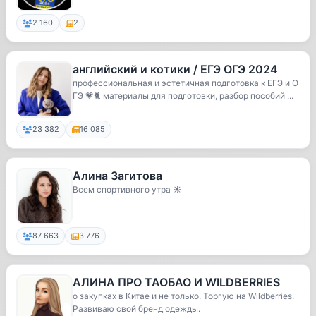
2 160
2
английский и котики / ЕГЭ ОГЭ 2024
профессиональная и эстетичная подготовка к ЕГЭ и О
ГЭ 💗🐈 материалы для подготовки, разбор пособий ...
23 382
16 085
Алина Загитова
Всем спортивного утра ☀️
87 663
3 776
АЛИНА ПРО ТАОБАО И WILDBERRIES
о закупках в Китае и не только. Торгую на Wildberries.
Развиваю свой бренд одежды.