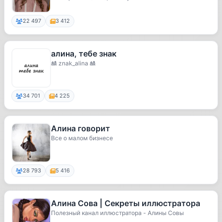
22 497
3 412
алина, тебе знак
🎎 znak_alina 🎎
34 701
4 225
Алина говорит
Все о малом бизнесе
28 793
5 416
Алина Сова | Секреты иллюстратора
Полезный канал иллюстратора - Алины Совы