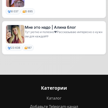
8 037
5 695
Мне это надо | Алина блог
Тут уютно и полезно❤️Рассказываю интересно о нужн
ом для каждой🫶
23 638
187
Категории
Каталог
Добавьте Telegram-канал