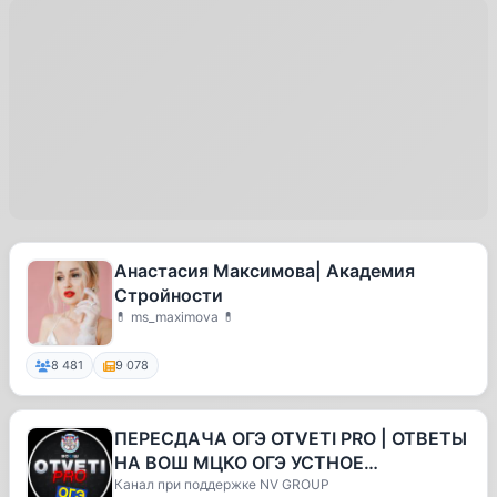
Анастасия Максимова| Академия
Стройности
💊 ms_maximova 💊
8 481
9 078
ПЕРЕСДАЧА ОГЭ OTVETI PRO | ОТВЕТЫ
НА ВОШ МЦКО ОГЭ УСТНОЕ
СОБЕСЕДОВАНИЕ 2023-2024
Канал при поддержке NV GROUP