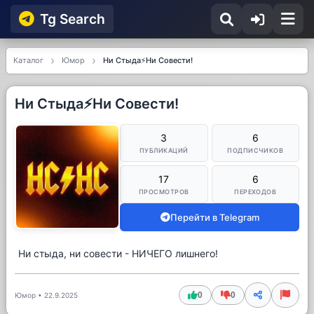
Tg Searсh
Каталог
Юмор
Ни Стыда⚡️Ни Совести!
Ни Стыда⚡️Ни Совести!
3
6
ПУБЛИКАЦИЙ
ПОДПИСЧИКОВ
17
6
ПРОСМОТРОВ
ПЕРЕХОДОВ
Перейти в Telegram
Ни стыда, ни совести - НИЧЕГО лишнего!
0
0
Юмор
•
22.9.2025