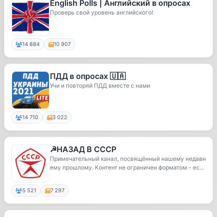
English Polls | Английский в опросах
Проверь свой уровень английского!
14 884
10 907
ПДД в опросах 🇺🇦
Учи и повторяй ПДД вместе с нами
14 710
3 022
☭НАЗАД В СССР
Примечательный канал, посвящённый нашему недавн
ему прошлому. Контент не ограничен форматом - ест
ь...
5 521
7 297