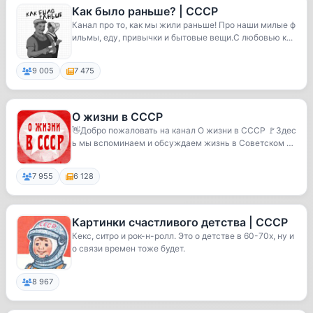
Как было раньше? | СССР
Канал про то, как мы жили раньше! Про наши милые ф
ильмы, еду, привычки и бытовые вещи.С любовью к...
9 005
7 475
О жизни в СССР
👋Добро пожаловать на канал О жизни в СССР 🚩Здес
ь мы вспоминаем и обсуждаем жизнь в Советском С
оюз...
7 955
6 128
Картинки счастливого детства | СССР
Кекс, ситро и рок-н-ролл. Это о детстве в 60-70х, ну и
о связи времен тоже будет.
8 967