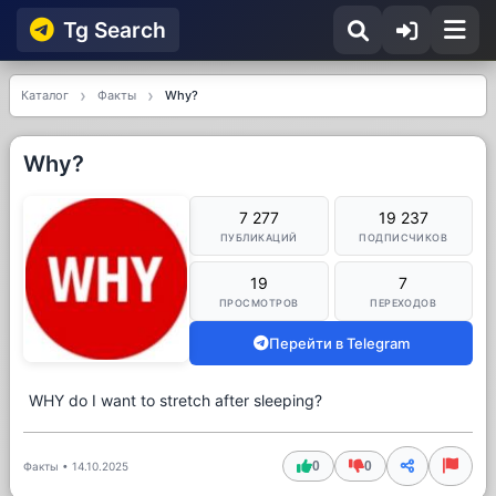
Tg Searсh
Каталог
Факты
Why?
Why?
7 277
19 237
ПУБЛИКАЦИЙ
ПОДПИСЧИКОВ
19
7
ПРОСМОТРОВ
ПЕРЕХОДОВ
Перейти в Telegram
WHY do I want to stretch after sleeping?
0
0
Факты
•
14.10.2025