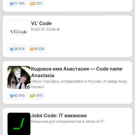
21 340
3 201
VL’ Code
Клуб VL’ Code 💫
26 874
19 029
Кодовое имя Анастасия — Code name
Anastasia
«Квон Тхэк Джу, отправляйся в Россию. И найди Анас
тасию».
82 610
4 970
Jobs Code: IT вакансии
Вакансии для специалистов в области IT.