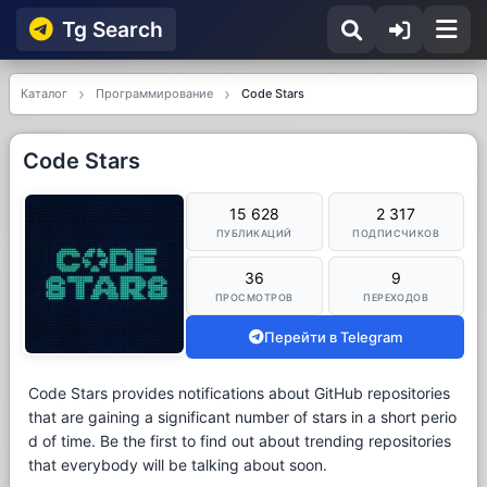
Tg Searсh
Каталог
Программирование
Code Stars
Code Stars
15 628
2 317
ПУБЛИКАЦИЙ
ПОДПИСЧИКОВ
36
9
ПРОСМОТРОВ
ПЕРЕХОДОВ
Перейти в Telegram
Code Stars provides notifications about GitHub repositories
that are gaining a significant number of stars in a short perio
d of time. Be the first to find out about trending repositories
that everybody will be talking about soon.