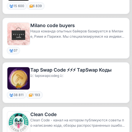
15 600
6 839
Milano code buyers
Наша команда опытных байеров базируется в Милан
е, Риме и Париже. Мы специализируемся на индивид
уа...
37
Tap Swap Code ⚡️⚡️⚡️ TapSwap Коды
💹 tapswapcodeg 💹
38 811
1 193
Clean Code
Clean Code - канал на котором публикуются советы п
о написанию кода, обзоры распространенных ошибо...