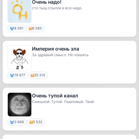
Очень надо!
сто тыщ ссылок и все надо.
8 091
6 585
Империя очень зла
За здравый смысл. Не чокаясь
79 677
35 515
Очень тупой канал
Смешной. Тупой. Ламповый. Твой.
3 668
5 532