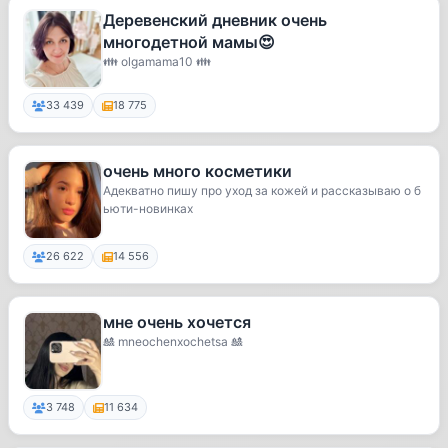
Деревенский дневник очень
многодетной мамы😍
👪 olgamama10 👪
33 439
18 775
очень много косметики
Адекватно пишу про уход за кожей и рассказываю о б
ьюти-новинках
26 622
14 556
мне очень хочется
🎎 mneochenxochetsa 🎎
3 748
11 634