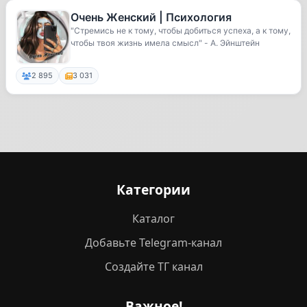
Очень Женский | Психология
"Стремись не к тому, чтобы добиться успеха, а к тому,
чтобы твоя жизнь имела смысл" - А. Эйнштейн
2 895
3 031
Категории
Каталог
Добавьте Telegram-канал
Создайте ТГ канал
Важное!