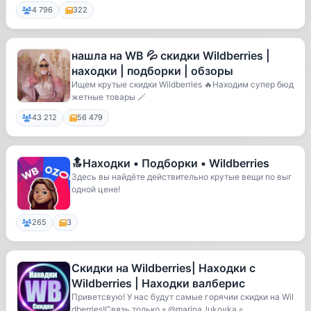
4 796
322
нашла на WB 💦 скидки Wildberries |
находки | подборки | обзоры
Ищем крутые скидки Wildberries 🔥Находим супер бюд
жетные товары 🪄
43 212
56 479
🔝Находки • Подборки • Wildberries
Здесь вы найдёте действительно крутые вещи по выг
одной цене!
265
3
Скидки на Wildberries| Находки с
Wildberries | Находки валберис
Приветсвую! У нас будут самые горячии скидки на Wil
dberries!Связь только » @marina_lukovka «