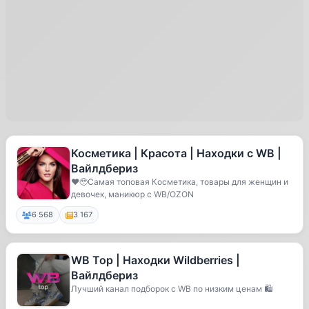
Косметика | Красота | Находки с WB |
Вайлдбериз
❤️🥹Самая топовая Косметика, товары для женщин и
девочек, маникюр с WB/OZON
6 568
3 167
WB Top | Находки Wildberries |
Вайлдбериз
Лучший канал подборок с WB по низким ценам 🛍