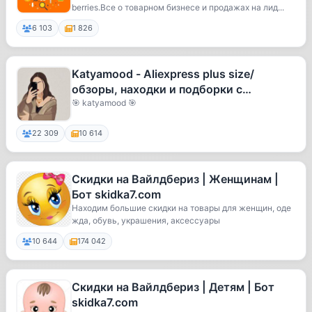
berries.Все о товарном бизнесе и продажах на лид...
6 103
1 826
Katyamood - Aliexpress plus size/
обзоры, находки и подборки с
алиэкспресса.
🎯 katyamood 🎯
22 309
10 614
Скидки на Вайлдбериз | Женщинам |
Бот skidka7.com
Находим большие скидки на товары для женщин, оде
жда, обувь, украшения, аксессуары
10 644
174 042
Скидки на Вайлдбериз | Детям | Бот
skidka7.com