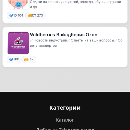
Скидки на товары для детей, одежда, обувь, игрушки
и др.
10 104
171 273
Wildberries Вайлдбериз Ozon
✅ Новости индустрии✅ Ответы на ваши вопросы✅ Со
веты экспертов
760
342
Категории
Каталог