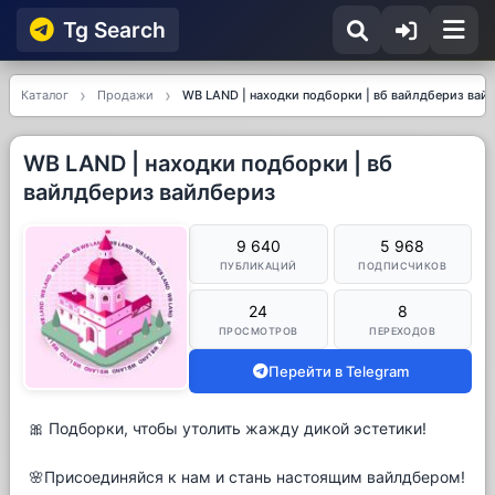
Tg Searсh
Каталог
Продажи
WB LAND | находки подборки | вб вайлдбериз вай
WB LAND | находки подборки | вб
вайлдбериз вайлбериз
9 640
5 968
ПУБЛИКАЦИЙ
ПОДПИСЧИКОВ
24
8
ПРОСМОТРОВ
ПЕРЕХОДОВ
Перейти в Telegram
🎀 Подборки, чтобы утолить жажду дикой эстетики!
🌸Присоединяйся к нам и стань настоящим вайлдбером!