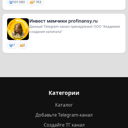
101 080
7 763
Инвест мемчики profinansy.ru
Данный Telegram-канал принадлежит ООО "Академия
создания капитала"
7
2
Категории
Каталог
Добавьте Telegram-канал
Создайте ТГ канал