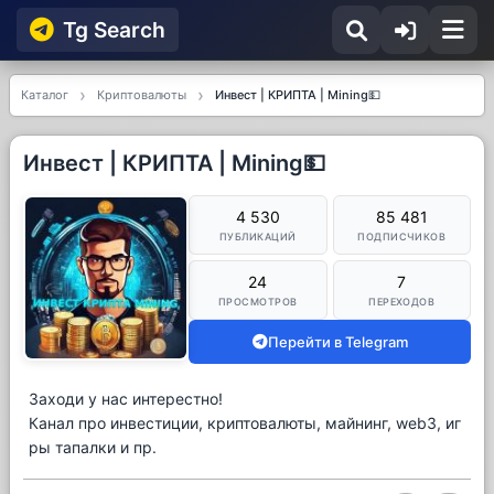
Tg Searсh
Каталог
Криптовалюты
Инвест | КРИПТА | Mining💵
Инвест | КРИПТА | Mining💵
4 530
85 481
ПУБЛИКАЦИЙ
ПОДПИСЧИКОВ
24
7
ПРОСМОТРОВ
ПЕРЕХОДОВ
Перейти в Telegram
Заходи у нас интерестно!
Канал про инвестиции, криптовалюты, майнинг, web3, иг
ры тапалки и пр.