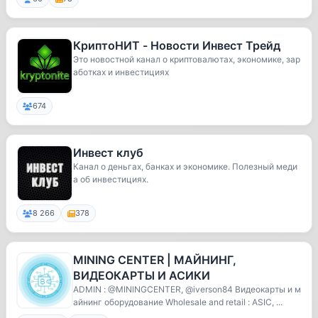
КриптоНИТ - Новости Инвест Трейд
Это новостной канал о криптовалютах, экономике, зар
аботках и инвестициях
674
Инвест клуб
Канал о деньгах, банках и экономике. Полезный меди
а об инвестициях.
8 266
378
MINING CENTER | МАЙНИНГ,
ВИДЕОКАРТЫ И АСИКИ
ADMIN : @MINlNGCENTER, @iverson84 Видеокарты и м
айнинг оборудование Wholesale and retail : ASIC, ...