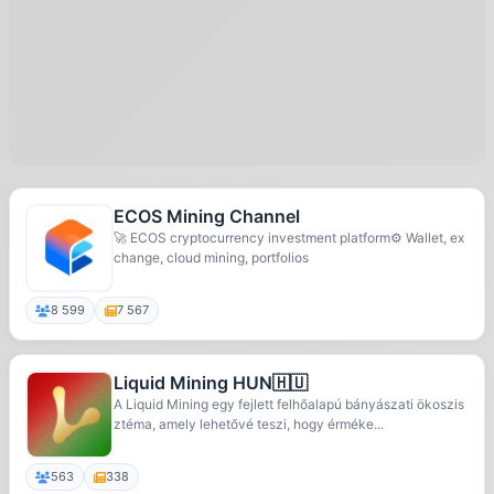
ECOS Mining Channel
🚀 ECOS cryptocurrency investment platform⚙️ Wallet, ex
change, cloud mining, portfolios
8 599
7 567
Liquid Mining HUN🇭🇺
A Liquid Mining egy fejlett felhőalapú bányászati ökoszis
ztéma, amely lehetővé teszi, hogy érméke...
563
338