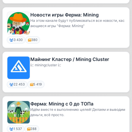
Новости игры Ферма: Mining
На этом канале будут публиковаться все новости, кас
ающиеся игры "Ферма: Mining"
3 430
380
Майнинг Кластер / Mining Cluster
💹 miningcluster 💹
22 453
5 419
Ферма: Mining с 0 до ТОПа
Идём вместе к выполнению целей! Делаем и выводим
деньги, всё просто.
1 537
288