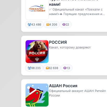
нами!
✅ Официальный канал «Поехали с
нами!»🔥 Горящие предложения и
акции
43 486
4 206
22
РОССИЯ
Канал, которому доверяют
98 235
62 638
13
АШАН Россия
Официальный аккаунт АШАН Ритейл 
России