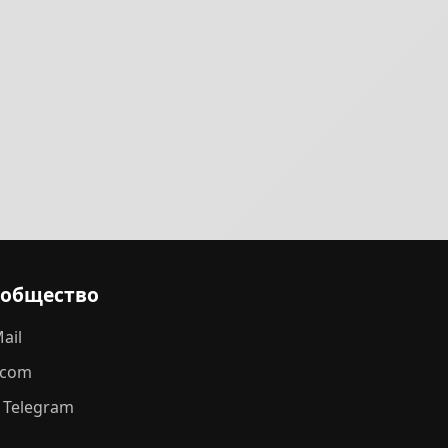
ообщество
ail
.com
 Telegram