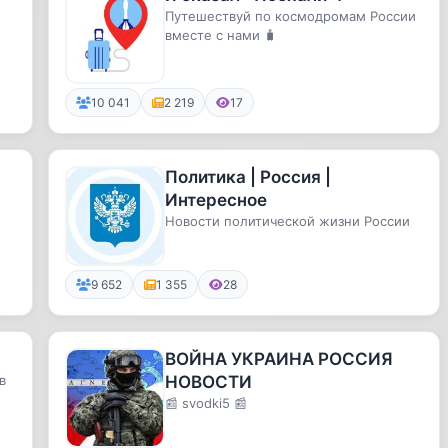
Путешествуй по космодромам России
вместе с нами 🧳
10 041
2 219
17
Политика | Россия |
Интересное
Новости политической жизни России
9 652
1 355
28
ВОЙНА УКРАИНА РОССИЯ
в
НОВОСТИ
📰 svodki5 📰