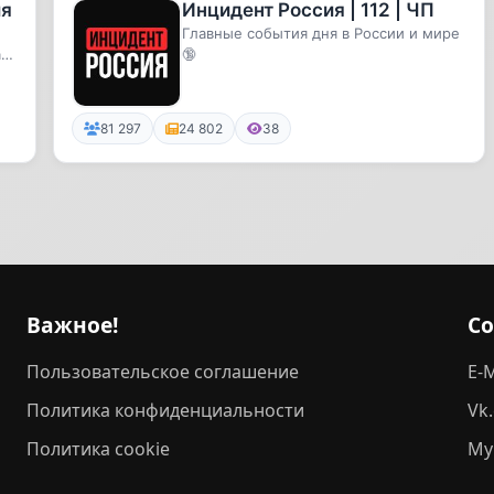
ия
Инцидент Россия | 112 | ЧП
Главные события дня в России и мире
с!
🔞
81 297
24 802
38
Важное!
С
Пользовательское соглашение
E-M
Политика конфиденциальности
Vk
Политика cookie
My