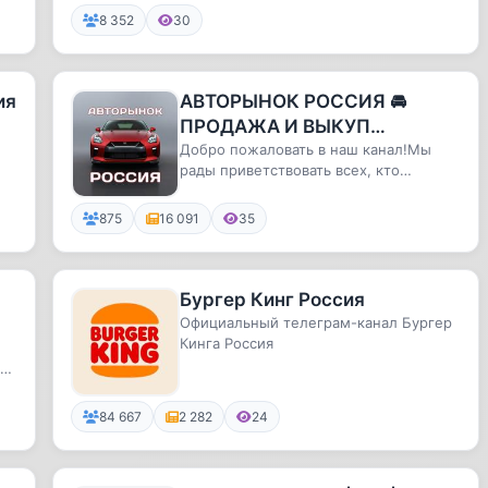
8 352
30
ия
АВТОРЫНОК РОССИЯ 🚘
ПРОДАЖА И ВЫКУП
АВТОМОБИЛЕЙ
Добро пожаловать в наш канал!Мы
рады приветствовать всех, кто
интересуется покупкой или продажей
...
875
16 091
35
Бургер Кинг Россия
Официальный телеграм-канал Бургер
Кинга Россия
.
84 667
2 282
24