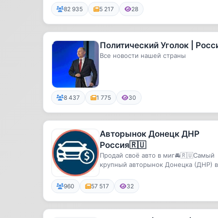
82 935
5 217
28
Политический Уголок | Росс
Все новости нашей страны
8 437
1 775
30
Авторынок Донецк ДНР
Россия🇷🇺
Продай своё авто в миг🚘🇷🇺Самый
крупный авторынок Донецка (ДНР) в
телеграмм.🔥 Продажа и покупка ав..
960
57 517
32