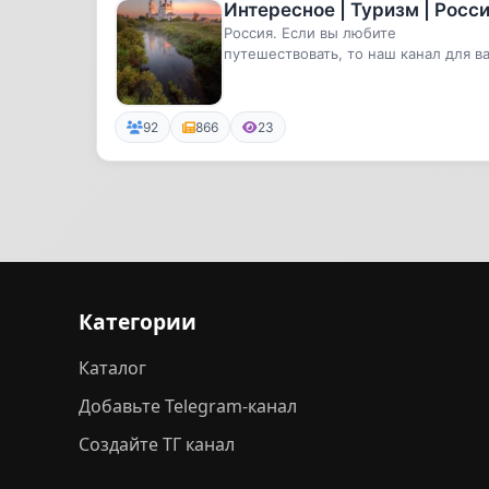
Интересное | Туризм | Росс
Россия. Если вы любите
путешествовать, то наш канал для ва
Самые удивительные и необычные
места...
92
866
23
Категории
Каталог
Добавьте Telegram-канал
Создайте ТГ канал