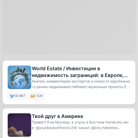
World Estate / Инвестиции в
недвижимость заграницей: в Европе,
Азии, Америке
Анализ, комментарии экспертов и новости зарубежно
го рынка недвижимостиИнвестиционные проекты Евр
о...
14 967
2 531
Твой друг в Америке
Привет! Я из Москвы, а учусь в Бостоне Написать мн
е: @yourbostonfriend LIVE-канал: @live_hellomos...