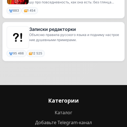
шу про повседневность, как она есть: без глянца...
883
1 454
Записки редакторки
Объясню правила русского языка и подниму настрое
ние душевными примерами.
95 466
12 525
Категории
Каталог
Добавьте Telegram-канал