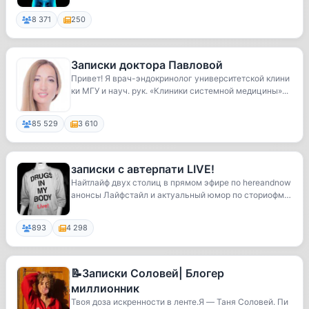
8 371
250
Записки доктора Павловой
Привет! Я врач-эндокринолог университетской клини
ки МГУ и науч. рук. «Клиники системной медицины»...
85 529
3 610
записки с автерпати LIVE!
Найтлайф двух столиц в прямом эфире по hereandnow
анонсы Лайфстайл и актуальный юмор по сториофм
а...
893
4 298
📝Записки Соловей| Блогер
миллионник
Твоя доза искренности в ленте.Я — Таня Соловей. Пи