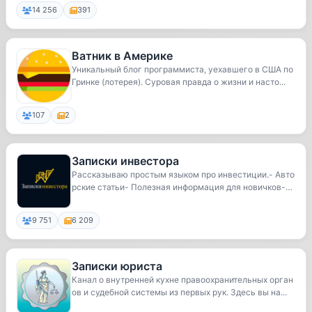
14 256
391
Ватник в Америке
Уникальный блог программиста, уехавшего в США по
Гринке (лотерея). Суровая правда о жизни и насто...
107
2
Записки инвестора
Рассказываю простым языком про инвестиции.- Авто
рские статьи- Полезная информация для новичков-
А...
9 751
6 209
Записки юриста
Канал о внутренней кухне правоохранительных орган
ов и судебной системы из первых рук. Здесь вы на...