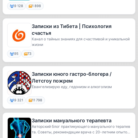
9 128
1 898
Записки из Тибета | Психология
счастья
Канал о тайных знаниях для счастливой и уникальной
жизни
95
73
Записки юного гастро-блогера /
Летсгоу пожрем
Евангелизирую еду, гедонизм и алкоголизм
9 321
11 798
Записки мануального терапевта
Авторский блог практикующего мануального терапев
та. Советы, рекомендации врача с 20-летним опыто
м...