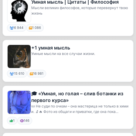
Умная мысль | Цитаты | Философия
Мысли великих философов, которые перевернут твою
жизнь
6 944
1 086
+1 умная мысль
Умные мысли на все случаи жизни.
15 610
16 981
🎓 «Умная, но голая – слив ботанки из
первого курса»
📜 Не суди по очкам – она мастерица не только в хими
и. 🔬🔥 Фото из общаги и приватки, где она пока...
1
146