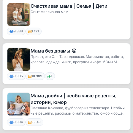
Счастливая мама | Семья | Дети
Опыт миллионов мам
9 888
1 121
Мама без драмы 😜
Привет, это Оля Тарандовская. Материнство, работа,
красота, одежда, книги, прогулки и кофе 🍂Сын М...
9 905
10 989
1
Мама двойни | необычные рецепты,
истории, юмор
Светлана Комкова, фудблогер из телевизора. Необыч
ные рецепты, рассказы о материнстве, юмор и обще...
9 994
9 849