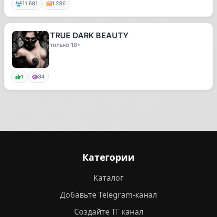
11 681
1 286
TRUE DARK BEAUTY
только 18+
1
34
Категории
Каталог
Добавьте Telegram-канал
Создайте ТГ канал