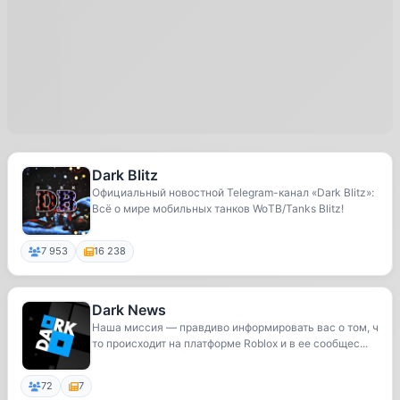
Dark Blitz
Официальный новостной Telegram-канал «Dark Blitz»:
Всё о мире мобильных танков WoTB/Tanks Blitz!
7 953
16 238
Dark News
Наша миссия — правдиво информировать вас о том, ч
то происходит на платформе Roblox и в ее сообщес...
72
7