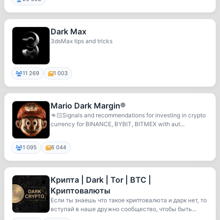
Dark Max
3dsMax tips and tricks
11 269
1 003
Mario Dark Margin®️
👊🏻Signals and recommendations for investing in crypto
currency for BINANCE, BYBIT, BITMEX with aut...
1 095
6 044
Крипта | Dark | Tor | BTC |
Криптовалюты
Если ты знаешь что такое криптовалюта и дарк нет, то
вступай в наше дружно сообщество, чтобы быть...