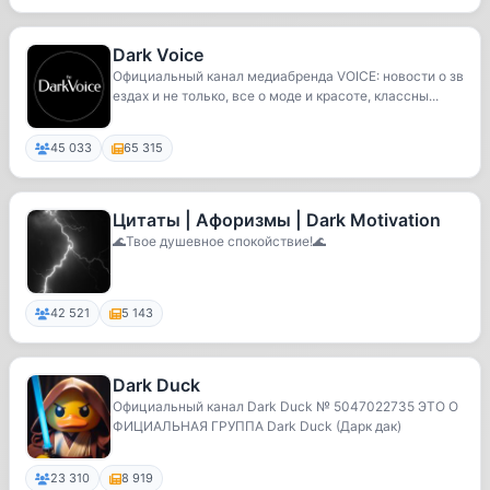
Dark Voice
Официальный канал медиабренда VOICE: новости о зв
ездах и не только, все о моде и красоте, классны...
45 033
65 315
Цитаты | Афоризмы | Dark Motivation
🌊Твое душевное спокойствие!🌊
42 521
5 143
Dark Duck
Официальный канал Dark Duck № 5047022735 ЭТО О
ФИЦИАЛЬНАЯ ГРУППА Dark Duck (Дарк дак)
23 310
8 919