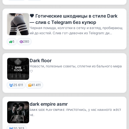
🖤 Готические шкодницы в стиле Dark
— слив с Telegram без купюр
Черная помада, колготки в сетку и взгляд, пробирающ
ий до костей. Слив гот-девочек из Telegram: ди...
5
280
Dark floor
Новости, полезные советы, сплетни из бального мира
🤍
25 611
41 411
dark empire asmr
ᴅᴀʀᴋ sɪᴅᴇ ᴘʟᴀʏ ᴇᴍᴘɪʀᴇ: ᴨᴩиᴄᴛᴇᴦниᴄь, у нᴀᴄ нᴀʍнᴏᴦᴏ жёᴄᴛ
чᴇ.
20 303