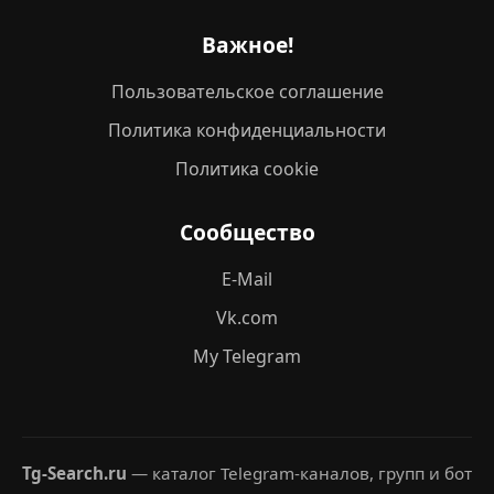
Важное!
Пользовательское соглашение
Политика конфиденциальности
Политика cookie
Сообщество
E-Mail
Vk.com
My Telegram
Tg-Search.ru
— каталог Telegram-каналов, групп и бот