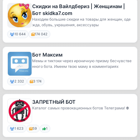
Скидки на Вайлдбериз | Женщинам |
Бот skidka7.com
Находим большие скидки на товары для женщин, оде
жда, обувь, украшения, аксессуары
10 644
174 042
Бот Максим
Мемы и тиктоки через ироничную призму бесчувстве
нного бота. Имеем твою маму в комментариях
2 332
3 174
ЗАПРЕТНЫЙ БОТ
Каталог самых провокационных ботов Телеграма! ⛔️
1 623
59
1