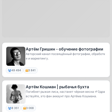
Артём Гришин - обучение фотографии
Авторский канал посвящённый фотографии, обработк
е и маркетингу.
49 494
3 841
Артём Кошман | рыбачья бухта
Погибнет рыжая лиса, настанет чёрная весна 🌱Здра
вствуйте, это фан аккаунт про Артёма Кошмана.
8 351
3 068