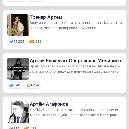
Тренер Артём
Веду инстаграм, ютуб, тикток, яндекс дзен. Каналы пр
о спорт, фитнес, тренировки, похудение.
54 254
3 091
Артём Рыженко|Спортивная Медицина
Врач «Амкала» и женского «Спартака» Онлайн не кон
сультирую, блог веду для популяризации спортивно...
6 481
9 264
Артём Агафонов
⚡️⚡️☝️Майдан по-казахски: в чем сходства и различия
«цветных революций» на постсоветском простран...
346
2 499