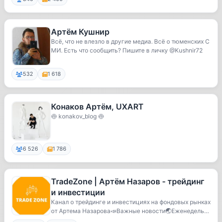
Артём Кушнир
Всё, что не влезло в другие медиа. Всё о тюменских С
МИ. Есть что сообщить? Пишите в личку @Kushnir72
532
1 618
Конаков Артём, UXART
🍥 konakov_blog 🍥
6 526
1 786
TradeZone | Артём Назаров - трейдинг
и инвестиции
Канал о трейдинге и инвестициях на фондовых рынках
от Артема Назарова📣Важные новости🌏Еженедельн
ые...