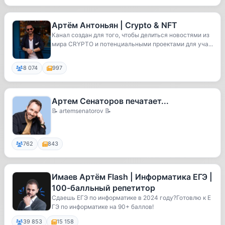
Артём Антоньян | Crypto & NFT
Канал создан для того, чтобы делиться новостями из
мира CRYPTO и потенциальными проектами для уча...
8 074
997
Артем Сенаторов печатает...
📝 artemsenatorov 📝
762
843
Имаев Артём Flash | Информатика ЕГЭ |
100-балльный репетитор
Сдаешь ЕГЭ по информатике в 2024 году?Готовлю к Е
ГЭ по информатике на 90+ баллов!
39 853
15 158