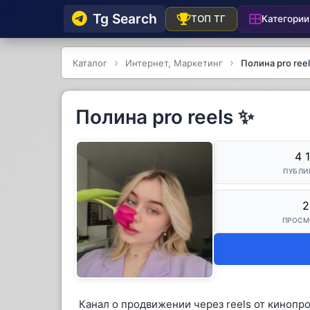
Tg Searсh
Категории
ТОП ТГ
Каталог
Интернет, Маркетинг
Полина pro ree
Полина pro reels ✨
4 
ПУБЛИ
2
ПРОСМ
Канал о продвижении через reels от кинопр