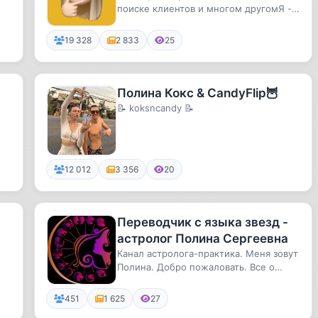
поиске клиентов и многом другомЯ -
специалист-практик, эксперт Ян...
19 328
2 833
25
Полина Кокс & CandyFlip🦉
📝 koksncandy 📝
12 012
3 356
20
Переводчик с языка звезд -
астролог Полина Сергеевна
Канал астролога-практика. Меня зовут
Полина. Добро пожаловать. Все о
личном гороскопе. Мой сайт y...
451
1 625
27