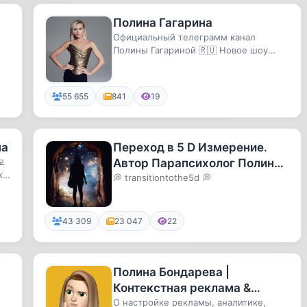
Полина Гагарина
Официальный телеграмм канал
Полины Гагариной 🇷🇺 Новое шоу
ГАГАРИНА НАВСЕГДА 27 МАЯ
МЕГАСПОРТ🤍 htt...
55 655
841
19
на
Переход в 5 D Измерение.

Автор Парапсихолог Полина
kt/
Сухова
💭 transitiontothe5d 💭
43 309
23 047
22
Полина Бондарева |
Контекстная реклама &
Фриланс
О настройке рекламы, аналитике,