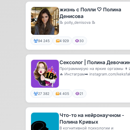
жизнь с Полли 🤍 Полина
Денисова
📝 polly_denisova 📝
94 245
4 929
30
Сексолог | Полина Девочки
Программирую на яркие оргазмы 👩‍
🔥 Инстаграм➡️ instagram.com/keksfa
Дзен➡️ zen.yandex.ru/keksf...
27 382
4 405
21
Что-то на нейронаучном -
Полина Кривых
В когнитивной психологии и