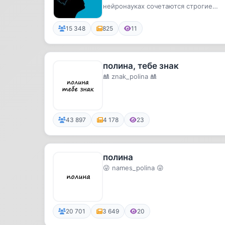
нейронауках сочетаются строгие
дизайны экспериментов и забавные
исслед...
15 348
825
11
полина, тебе знак
🎎 znak_polina 🎎
43 897
4 178
23
полина
😜 names_polina 😜
20 701
3 649
20