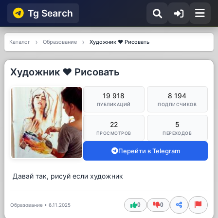
Tg Searсh
Каталог
Образование
Художник ❤️ Рисовать
Художник ❤️ Рисовать
19 918
8 194
ПУБЛИКАЦИЙ
ПОДПИСЧИКОВ
22
5
ПРОСМОТРОВ
ПЕРЕХОДОВ
Перейти в Telegram
Давай так, рисуй если художник
0
0
Образование
•
6.11.2025