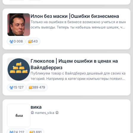
Илон без маски |Ошибки бизнесмена
Только на ошибках в бизнесе возможно учиться и вын
осить выводы. Теперь ты набьешь меньше шишек, ч...
3 008
543
Глюколов | Ищем ошибки в ценах на
Вайлдберриз
Публикуем товар с Вайлдбериз дешевый для своих ка
тегорий. Например в категории компьютеры появил
с...
15 127
389 479
вика
🎡 names_vika 🎡
24 212
3 691