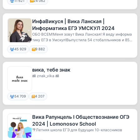
11 621
24 062
ИнфаВикуся | Вика Ланская |
Информатика ЕГЭ УМСКУЛ 2024
ОБО ВСЕМ!Меня зовут Вика Ланская! Я веду информа
тику ЕГЭ в Умскул!Выпустила 54 стобалльников и 85...
45 929
9 882
вика, тебе знак
🎎 znak_vika 🎎
54 709
4 207
Вика Рапунцель I Обществознание ОГЭ
2024 | Lomonosov School
🌴Летняя школа ЕГЭ для будущих 10-классников