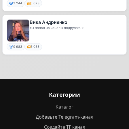
2 244
5 623
Вика Андриенко
ты попал на канал к подружке ✨
9 983
3 035
Категории
Каталог
Добавьте Telegram-канал
Создайте ТГ канал