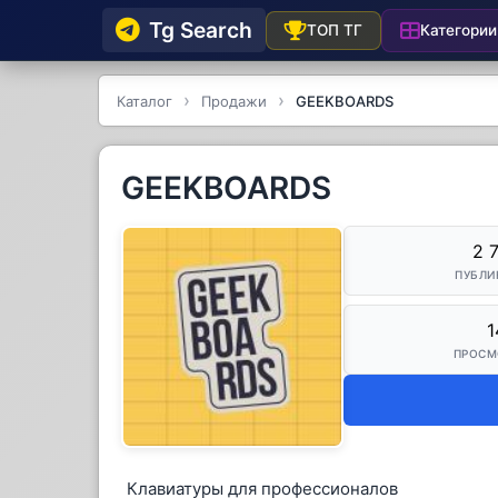
Tg Searсh
Категории
ТОП ТГ
Каталог
Продажи
GEEKBOARDS
GEEKBOARDS
2 
ПУБЛИ
1
ПРОСМ
Клавиатуры для профессионалов