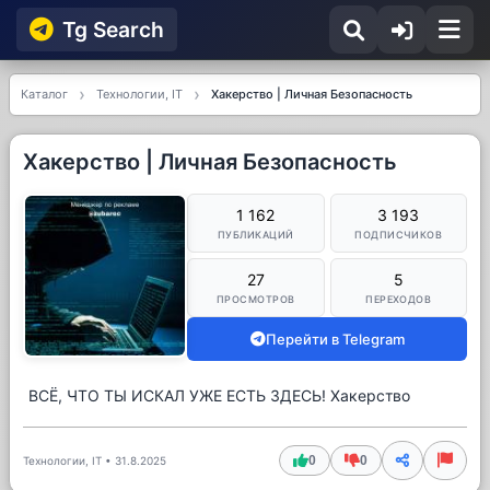
Tg Searсh
Каталог
Технологии, IT
Хакерство | Личная Безопасность
Хакерство | Личная Безопасность
1 162
3 193
ПУБЛИКАЦИЙ
ПОДПИСЧИКОВ
27
5
ПРОСМОТРОВ
ПЕРЕХОДОВ
Перейти в Telegram
ВСЁ, ЧТО ТЫ ИСКАЛ УЖЕ ЕСТЬ ЗДЕСЬ! Хакерство
0
0
Технологии, IT
•
31.8.2025