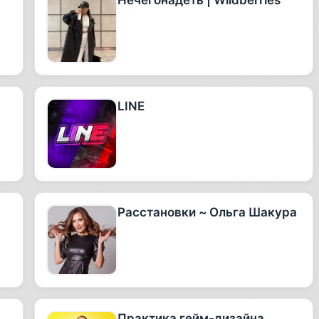
Нечегонадеть | Wildberries
LINE
Расстановки ~ Ольга Шакура
Практика гейм-дизайна