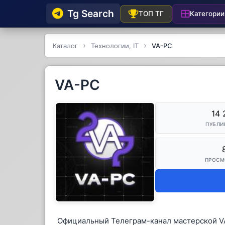
Tg Searсh
Категории
ТОП ТГ
Каталог
Технологии, IT
VA-PC
VA-PC
14 
ПУБЛИ
ПРОСМ
Официальный Телеграм-канал мастерской V