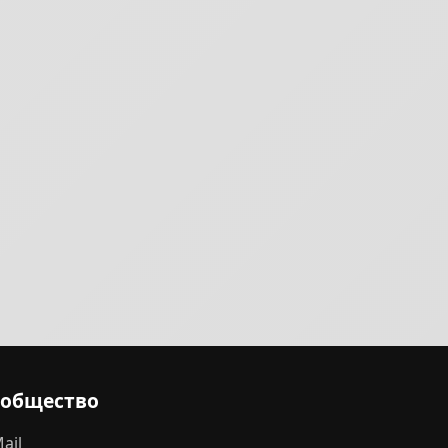
ообщество
ail