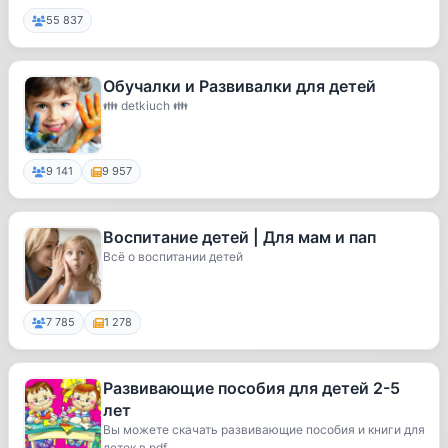
55 837
Обучалки и Развивалки для детей
👪 detkiuch 👪
9 141
9 957
Воспитание детей | Для мам и пап
Всё о воспитании детей
7 785
1 278
Развивающие пособия для детей 2-5
лет
Вы можете скачать развивающие пособия и книги для
деток в pdf