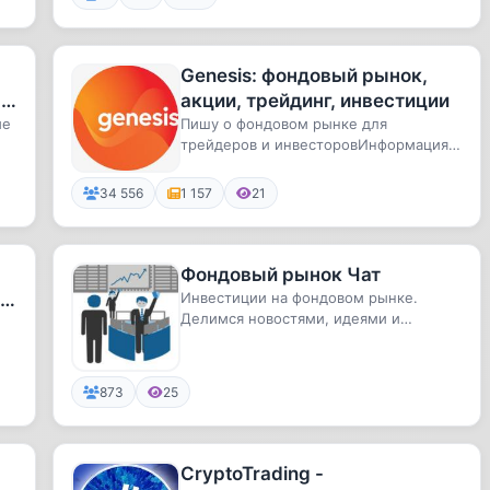
Genesis: фондовый рынок,
,
акции, трейдинг, инвестиции
ие
Пишу о фондовом рынке для
трейдеров и инвесторовИнформация
..
носит рекомендательный характер
34 556
1 157
21
Фондовый рынок Чат
,
Инвестиции на фондовом рынке.
Делимся новостями, идеями и
стратегиями инвестирования.
https://bir...
873
25
CryptoTrading -