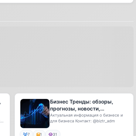
,
Бизнес Тренды: обзоры,
прогнозы, новости,
аналитика, финансы,
Актуальная информация о бизнесе и
а-
для бизнеса Контакт: @biztr_adm
инвестиции, стартапы, IPO,
pre-IPO
7
1
31