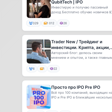
QubitTech | IPO
Инвестирую и получаю пассивный
доход Бесплатно обучаю новичков 
Набираю команду инвесторов🚀Инф
➡...
329
1 012
26
Trader New / Трейдинг и
инвестиции. Крипта, акции,
IPO
Авторский блог: делюсь своим
мнением и опытом, а также главны
новостями в мире трейдинга и инве.
6
1
22
Просто про IPO Pre IPO
Всё про 100 компаний, выходящих н
IPO и Pre IPO в ближайшие нескольк
лет.