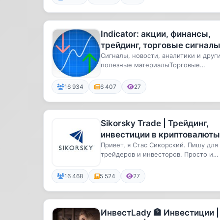
Indicator: акции, финансы,
трейдинг, торговые сигналы
бинарные опционы, форекс,
Сигналы, новости, аналитики и друг
полезные материалыТорговые
IPO, pre-IPO, инвес
сигналы носят рекомендательный ха.
16 934
6 407
27
Sikorsky Trade | Трейдинг,
инвестиции в криптовалюты
акции и IPO
Привет, я Стас Сикорский. Пишу для
трейдеров и инвесторов. Просто и
интересно о главном: сигналы,...
16 468
5 524
27
ИнвестLady 🏦 Инвестиции |