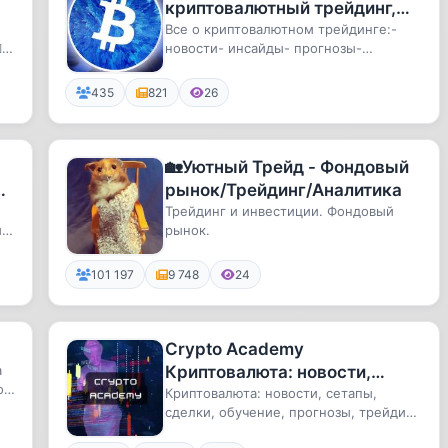
криптовалютный трейдинг,
новости, прогнозы, графики,
Все о криптовалютном трейдинге:-

новости- инсайды- прогнозы-
аналитика, курс биткоин,
а
аналитика- статистика- рекомендации
Bitcoi
435
821
26
🏡Уютный Трейд - Фондовый
рынок/Трейдинг/Аналитика
Трейдинг и инвестиции. Фондовый
ми
рынок.
..
101 197
9 748
24
Crypto Academy
а
Криптовалюта: новости,
о
трейдинг, сетапы, сделки,
Криптовалюта: новости, сетапы,
сделки, обучение, прогнозы, трейдинг,
обучение, прогнозы,
аналитика.
аналитика