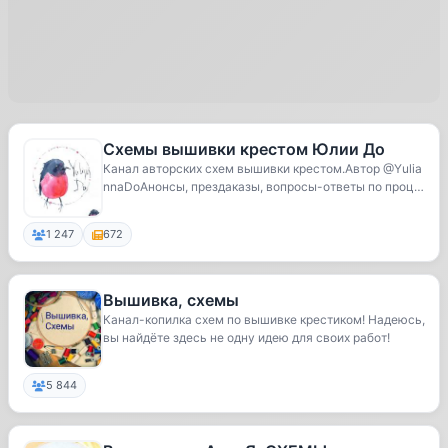
Схемы вышивки крестом Юлии До
Канал авторских схем вышивки крестом.Автор @Yulia
nnaDoАнонсы, прездаказы, вопросы-ответы по проц
е...
1 247
672
Вышивка, схемы
Канал-копилка схем по вышивке крестиком! Надеюсь,
вы найдёте здесь не одну идею для своих работ!
5 844