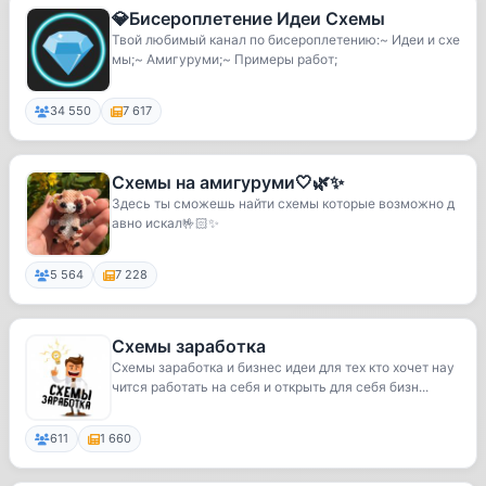
💎Бисероплетение Идеи Схемы
Твой любимый канал по бисероплетению:~ Идеи и схе
мы;~ Амигуруми;~ Примеры работ;
34 550
7 617
Схемы на амигуруми🤍🌿✨
Здесь ты сможешь найти схемы которые возможно д
авно искал🤟🏻✨
5 564
7 228
Схемы заработка
Схемы заработка и бизнес идеи для тех кто хочет нау
чится работать на себя и открыть для себя бизн...
611
1 660