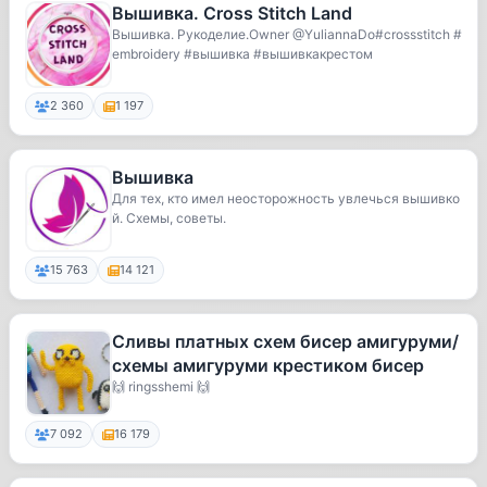
Вышивка. Cross Stitch Land
Вышивка. Рукоделие.Owner @YuliannaDo#crossstitch #
embroidery #вышивка #вышивкакрестом
2 360
1 197
Вышивка
Для тех, кто имел неосторожность увлечься вышивко
й. Схемы, советы.
15 763
14 121
Сливы платных схем бисер амигуруми/
схемы амигуруми крестиком бисер
🙌 ringsshemi 🙌
7 092
16 179