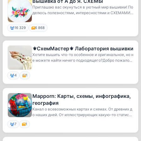
Вышивка от А до Я. СХЕМЫ
Приглашаю вас окунуться в уютный мир вышивки! По
делюсь полезностями, интересностями и СХЕМАМИ
💞💞💞
16 329
6 868
⚜️СхемМастер⚜️ Лаборатория вышивки
Хотите вышить что-то особенное и оригинальное, но н
е можете найти ничего подходящего?Добро пожало...
4
1
Mapporn: Карты, схемы, инфографика,
география
Канал о всевозможных картах и схемах. От древних д
о наших дней. От иллюстрирующих какую–то статис...
7
1