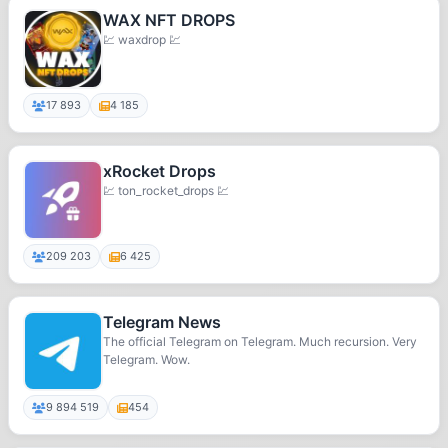
WAX NFT DROPS
💹 waxdrop 💹
17 893
4 185
xRocket Drops
💹 ton_rocket_drops 💹
209 203
6 425
Telegram News
The official Telegram on Telegram. Much recursion. Very
Telegram. Wow.
9 894 519
454