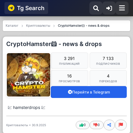
Tg Searсh
Каталог
Криптовалюты
CryptoHamster🐹 - news & drops
CryptoHamster🐹 - news & drops
3 291
7 133
ПУБЛИКАЦИЙ
ПОДПИСЧИКОВ
16
4
ПРОСМОТРОВ
ПЕРЕХОДОВ
Перейти в Telegram
💹 hamsterdrops 💹
0
0
Криптовалюты
•
30.9.2025