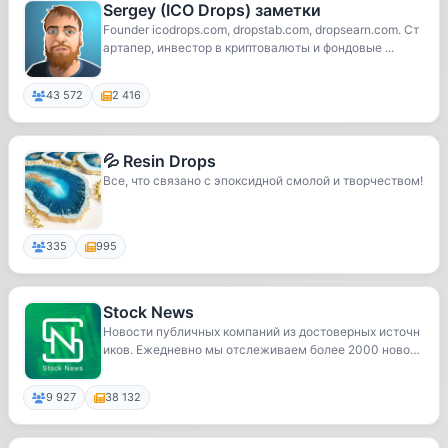
Sergey (ICO Drops) заметки
Founder icodrops.com, dropstab.com, dropsearn.com. Ст
артапер, инвестор в криптовалюты и фондовые ...
43 572
2 416
💦 Resin Drops
Все, что связано с эпоксидной смолой и творчеством!
335
995
Stock News
Новости публичных компаний из достоверных источн
иков. Ежедневно мы отслеживаем более 2000 новост
н...
9 927
38 132