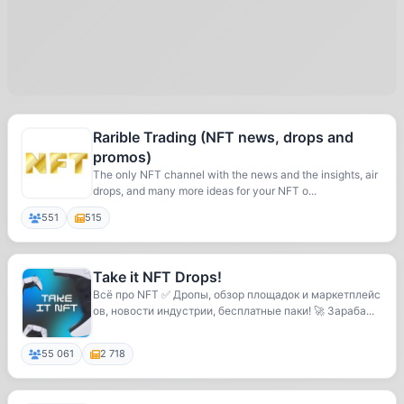
Rarible Trading (NFT news, drops and
promos)
The only NFT channel with the news and the insights, air
drops, and many more ideas for your NFT o...
551
515
Take it NFT Drops!
Всё про NFT ✅ Дропы, обзор площадок и маркетплейс
ов, новости индустрии, бесплатные паки! 🚀 Зараба...
55 061
2 718