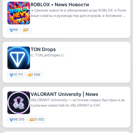
ROBLOX • News Новости
🔹Свежие новости и обновления игры ROBLOX.🔹Поле
зные советы и руководства для игроков.🔹Активное и
д...
99
3
TON Drops
💹 TON_airDropes 💹
31 711
1 556
VALORANT University | News
VALORANT University — источник самых быстрых и ак
туальных новостей по VALORANT в СНГ.
99 310
25 002