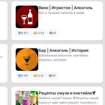
Вино | Игристое | Алкоголь
Все о лучшем напитке в мире
6 971
1 033
29
Бар | Алкоголь | История
,
Библиотека алкоголя: коктейли,
рецепты, истории
6 291
1 014
29
Рецепты смузи и коктейли🍹
Любите смузи? Канал 🍹Рецепты смузи
помогут вам найти рецепт полезного и