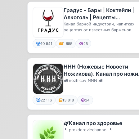
Градус - Бары | Коктейли |
Алкоголь | Рецепты
известных барменов
Канал барной индустрии, напитках,
рецептах от известных барменов.
Возрастной ценз строго 18+ 🔞
10 541
1 655
25
ННН (Ножевые Новости
Ножикова). Канал про ножи
о ножах и околоножевой
🚅 nozhicov_NNN 🚅
тематике.
22 116
13 818
24
🌿Канал про здоровье
💊 prozdoroviechannel 💊