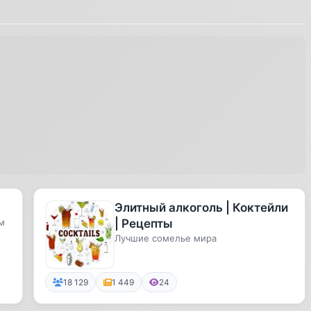
Элитный алкоголь | Коктейли
м
| Рецепты
Лучшие сомелье мира
18 129
1 449
24