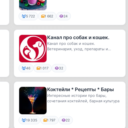
вкусного смузи.
5 722
1 662
24
Канал про собак и кошек.
Канал про собак и кошек.
Ветеринария, уход, препараты и
лечение, факты и домыслы, фото,
видео и м...
46
1 017
32
Коктейли * Рецепты * Бары
Интересные истории про бары,
сочетания коктейлей, барная культура
19 335
1 797
22