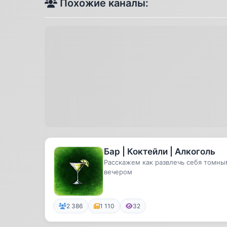
Похожие каналы:
Бар | Коктейли | Алкоголь
Расскажем как развлечь себя томны
вечером
2 386
1 110
32