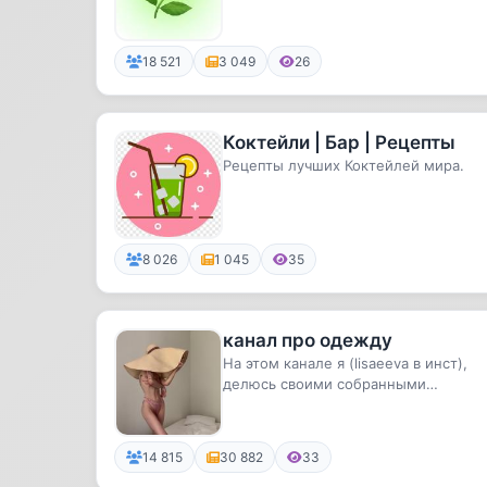
18 521
3 049
26
Коктейли | Бар | Рецепты
Рецепты лучших Коктейлей мира.
8 026
1 045
35
канал про одежду
На этом канале я (lisaeeva в инст),
делюсь своими собранными
подборками с алиэкспресс,
вдохновени...
14 815
30 882
33