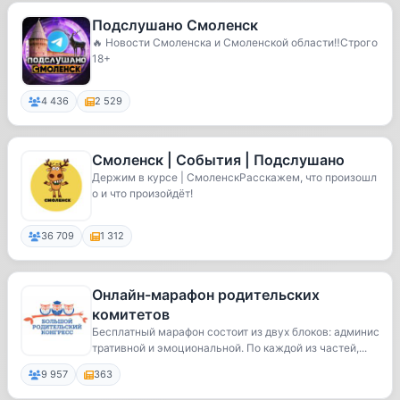
Подслушано Смоленск
🔥 Новости Смоленска и Смоленской области‼️Строго
18+
4 436
2 529
Смоленск | События | Подслушано
Держим в курсе | СмоленскРасскажем, что произошл
о и что произойдёт!
36 709
1 312
Онлайн-марафон родительских
комитетов
Бесплатный марафон состоит из двух блоков: админис
тративной и эмоциональной. По каждой из частей,...
9 957
363