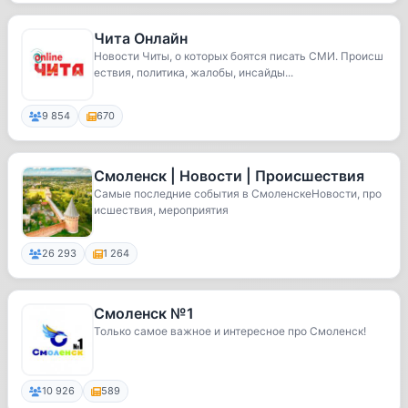
Чита Онлайн
Новости Читы, о которых боятся писать СМИ. Происш
ествия, политика, жалобы, инсайды...
9 854
670
Смоленск | Новости | Происшествия
Самые последние события в СмоленскеНовости, про
исшествия, мероприятия
26 293
1 264
Смоленск №1
Только самое важное и интересное про Смоленск!
10 926
589