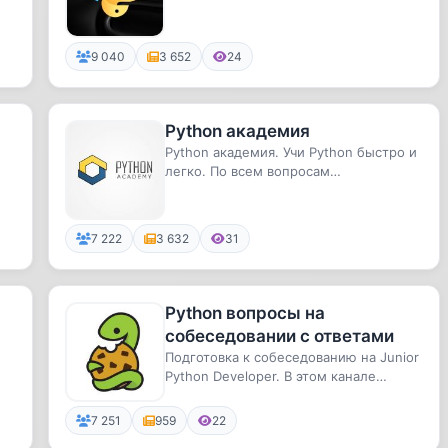
9 040
3 652
24
Python академия
Python академия. Учи Python быстро и
легко. По всем вопросам
@evgenycarter
7 222
3 632
31
Python вопросы на
собеседовании с ответами
Подготовка к собеседованию на Junior
Python Developer. В этом канале
никакой воды, только вопросы...
7 251
959
22