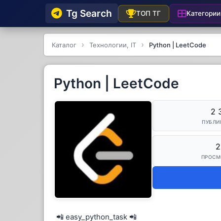
Tg Searсh
Категории
ТОП ТГ
Каталог
Технологии, IT
Python | LeetCode
Python | LeetCode
2 
ПУБЛИ
2
ПРОСМ
📲 easy_python_task 📲