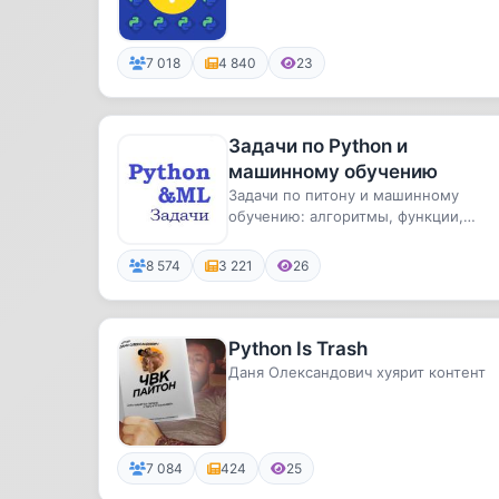
7 018
4 840
23
Задачи по Python и
машинному обучению
Задачи по питону и машинному
обучению: алгоритмы, функции,
классы, регулярные выражения,
итератор...
8 574
3 221
26
Python Is Trash
Даня Олександович хуярит контент
7 084
424
25