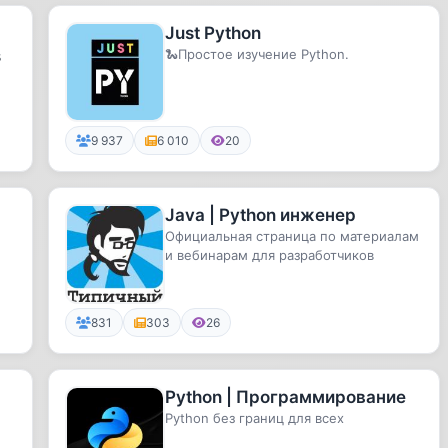
Just Python
s
🐍Простое изучение Python.
9 937
6 010
20
Java | Python инженер
Официальная страница по материалам
и вебинарам для разработчиков
831
303
26
Python | Программирование
Python без границ для всех