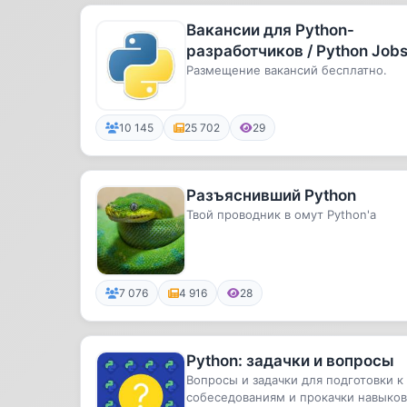
Вакансии для Python-
разработчиков / Python Job
Размещение вакансий бесплатно.
10 145
25 702
29
Разъяснивший Python
Твой проводник в омут Python'а
7 076
4 916
28
Python: задачки и вопросы
Вопросы и задачки для подготовки к
собеседованиям и прокачки навыков