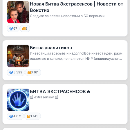
Новая Битва Экстрасенсов | Новости от
Вокстиз
Следите за всеми новостями о БЭ первыми!
67
3
Битва аналитиков
Инвестиции всерьёз и надолго!Все инвест идеи, разм
ещаемые в канале, не является ИИР (индивидуальн...
5 599
6 161
БИТВА ЭКСТРАСЕНСОВ🔥
📰 extrasensov 📰
4 671
3 145