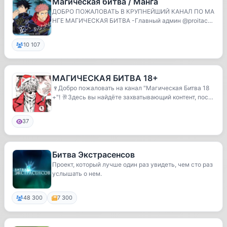
Магическая битва / Манга
ДОБРО ПОЖАЛОВАТЬ В КРУПНЕЙШИЙ КАНАЛ ПО МА
НГЕ МАГИЧЕСКАЯ БИТВА -Главный админ @proitachi
- по рекл...
10 107
МАГИЧЕСКАЯ БИТВА 18+
🍷Добро пожаловать на канал "Магическая Битва 18
+"! 🥂Здесь вы найдëте захватывающий контент, посв
я...
37
Битва Экстрасенсов
Проект, который лучше один раз увидеть, чем сто раз
услышать о нем.
48 300
7 300