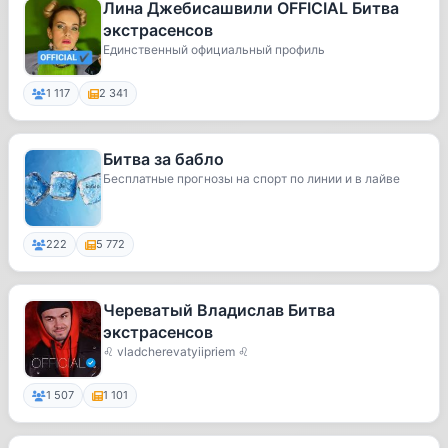
Лина Джебисашвили OFFICIAL Битва
экстрасенсов
Единственный официальный профиль
1 117
2 341
Битва за бабло
Бесплатные прогнозы на спорт по линии и в лайве
222
5 772
Череватый Владислав Битва
экстрасенсов
♌ vladcherevatyiipriem ♌
1 507
1 101