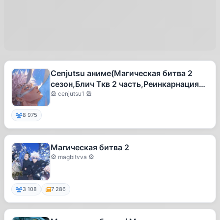
Cenjutsu аниме(Магическая битва 2
сезон,Блич Ткв 2 часть,Реинкарнация
безработного и др.)
🎡 cenjutsu1 🎡
8 975
Магическая битва 2
🎡 magbitvva 🎡
3 108
7 286