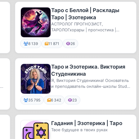
Таро с Беллой | Расклады
Таро | Эзотерика
АСТРОЛОГ ПРОГНОЗИСТ,
ТАРОЛОГхорары | прогностика |
расклады таро• +2000 сбывшихся
прогнозов • отв...
8 139
11 871
26
Таро и Эзотерика. Виктория
Студеникина
Я, Виктория Студеникина! Основатель
с
и преподаватель онлайн-школы Study
Taro
35 795
6 342
23
Гадания | Эзотерика | Таро
Твое будущее в твоих руках