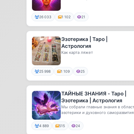
26 033
1 102
21
Эзотерика | Таро |
Астрология
Как карта ляжет
25 998
1 109
25
ТАЙНЫЕ ЗНАНИЯ - Таро |
Эзотерика | Астрология
Мы собрали главные знания в облас
эзотерики и духовного саморазвития
4 889
515
24