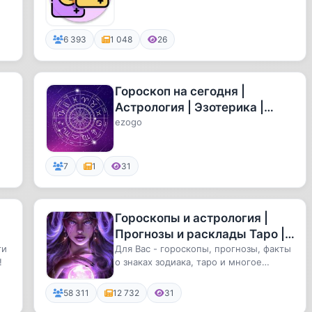
6 393
1 048
26
Гороскоп на сегодня |
Астрология | Эзотерика |
Таро
ezogo
7
1
31
Гороскопы и астрология |
Прогнозы и расклады Таро |
ти
Эзотерика
Для Вас - гороскопы, прогнозы, факты
!
о знаках зодиака, таро и многое
другое!
58 311
12 732
31