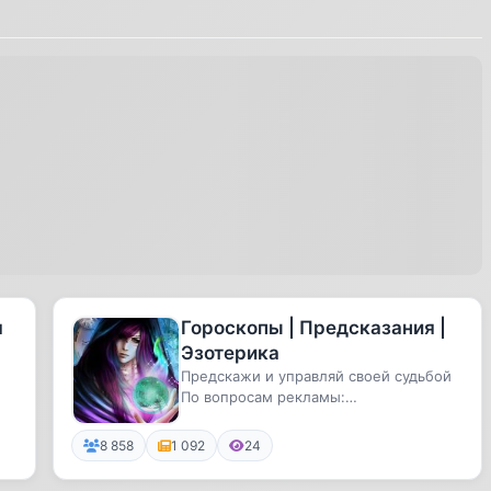
я
Гороскопы | Предсказания |
Эзотерика
Предскажи и управляй своей судьбой
По вопросам рекламы:
@Dashka_Fomina
8 858
1 092
24