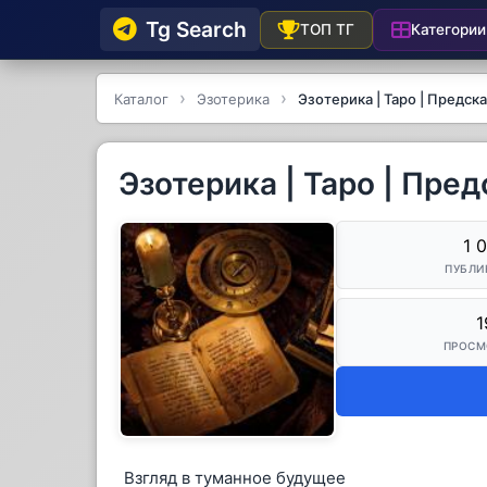
Tg Searсh
Категории
ТОП ТГ
Каталог
Эзотерика
Эзотерика | Таро | Предск
Эзотерика | Таро | Пре
1 
ПУБЛИ
1
ПРОСМ
Взгляд в туманное будущее