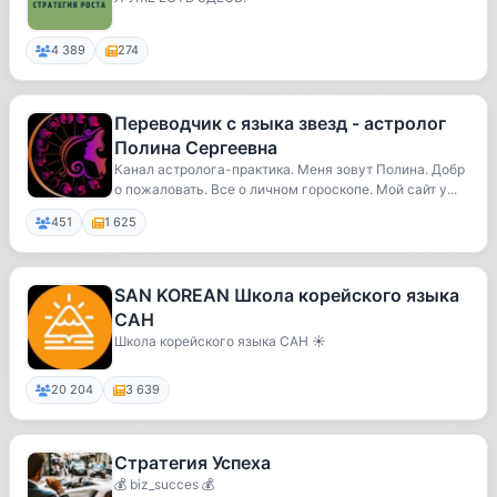
4 389
274
Переводчик с языка звезд - астролог
Полина Сергеевна
Канал астролога-практика. Меня зовут Полина. Добр
о пожаловать. Все о личном гороскопе. Мой сайт y...
451
1 625
SAN KOREAN Школа корейского языка
САН
Школа корейского языка САН ☀️
20 204
3 639
Стратегия Успеха
💰 biz_succes 💰