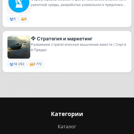
урентной среды, разработка уникального предложе
н...
5
3
🦅 Стратегия и маркетинг
Развиваем стратегическое мышление вместе / Серге
й Предко
18 292
3 772
Категории
Каталог