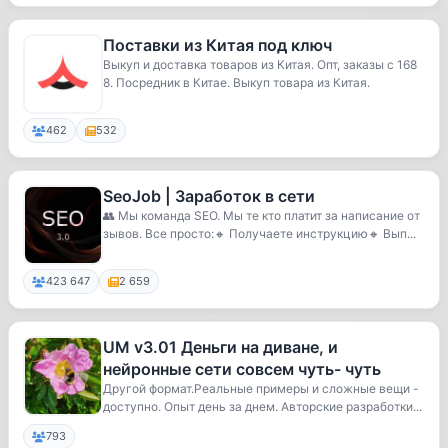
Поставки из Китая под ключ
Выкуп и доставка товаров из Китая. Опт, заказы с 168
8. Посредник в Китае. Выкуп товара из Китая.
462
532
SeoJob | Заработок в сети
👥 Мы команда SEO. Мы те кто платит за написание от
зывов. Все просто:🔸️ Получаете инструкцию🔸️ Вып...
423 647
2 659
UM v3.01 Деньги на диване, и
нейронные сети совсем чуть- чуть
Другой формат.Реальные примеры и сложные вещи -
доступно. Опыт день за днем. Авторские разработки...
793