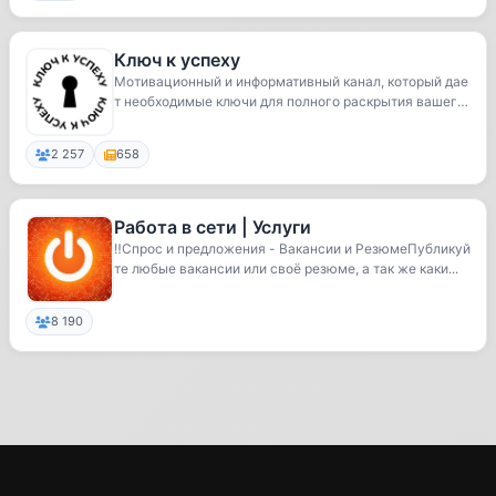
Ключ к успеху
Мотивационный и информативный канал, который дае
т необходимые ключи для полного раскрытия вашего
...
2 257
658
Работа в сети | Услуги
‼️Спрос и предложения - Вакансии и РезюмеПубликуй
те любые вакансии или своё резюме, а так же каки...
8 190