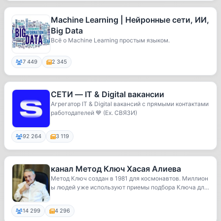
Machine Learning | Нейронные сети, ИИ,
Big Data
Всё о Machine Learning простым языком.
7 449
2 345
СЕТИ — IT & Digital вакансии
Агрегатор IT & Digital вакансий с прямыми контактами
работодателей 💙 (Ex. СВЯЗИ)
92 264
3 119
канал Метод Ключ Хасая Алиева
Метод Ключ создан в 1981 для космонавтов. Миллион
ы людей уже используют приемы подбора Ключа для
...
14 299
4 296