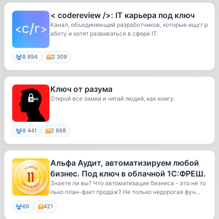
< codereview />: IT карьера под ключ
Канал, объединяющий разработчиков, которые ищут р
аботу и хотят развиваться в сфере IT.
8 894
2 309
Ключ от разума
Открой все замки и читай людей, как книгу.
8 441
2 668
Альфа Аудит, автоматизируем любой
бизнес. Под ключ в облачной 1С:ФРЕШ.
Знаете ли вы? Что автоматизация бизнеса - это не то
лько план-факт продаж? Не только недорогая фун...
66
421