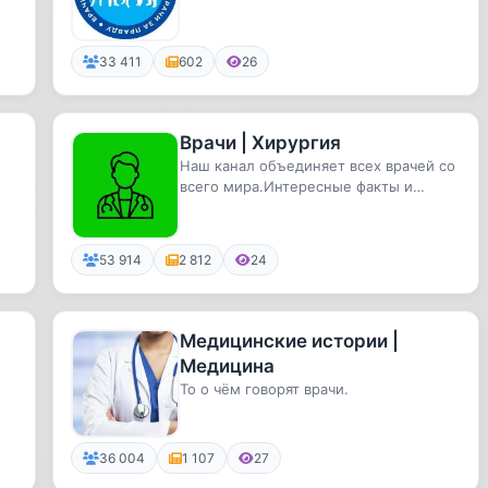
33 411
602
26
Врачи | Хирургия
Наш канал объединяет всех врачей со
всего мира.Интересные факты и
клинические случаи из практики.
53 914
2 812
24
Медицинские истории |
Медицина
То о чём говорят врачи.
36 004
1 107
27