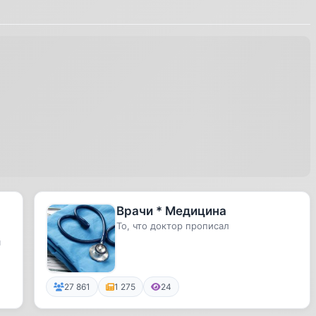
Врачи * Медицина
То, что доктор прописал
я
27 861
1 275
24