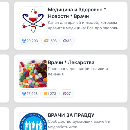
Медицина и Здоровье *
Новости * Врачи
Канал для врачей и людей, которым
нравится медицина! Все про здоровье
и человеческий организм
20 293
1 598
33
ы
Врачи * Лекарства
Препараты для профилактики и
лечения
27 998
1 273
27
ВРАЧИ ЗА ПРАВДУ
Сообщество думающих врачей и
медработников