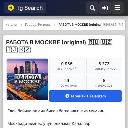
Tg Searсh
Каталог
Города, Регионы
РАБОТА В МОСКВЕ (original) 🇷🇺 🇺🇿 🇹🇯 🇰
РАБОТА В МОСКВЕ (original) 🇷🇺 🇺🇿
🇹🇯 🇰🇿
9 985
8 773
ПУБЛИКАЦИЙ
ПОДПИСЧИКОВ
29
5
ПРОСМОТРОВ
ПЕРЕХОДОВ
Перейти в Telegram
Елон бойича админ билан богланишингиз мумкин
Москвада Бизнес учун реклама Каналлвр