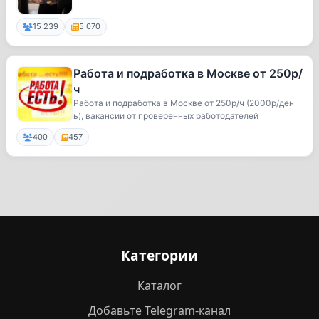
15 239
5 070
Работа и подработка в Москве от 250р/
ч
Работа и подработка в Москве от 250р/ч (2000р/ден
ь), вакансии от проверенных работодателей
400
457
Категории
Каталог
Добавьте Telegram-канал