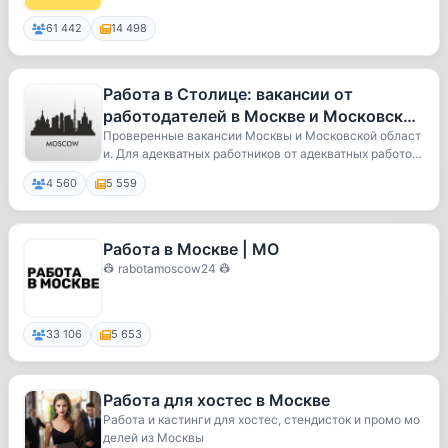
61 442
14 498
Работа в Столице: вакансии от
работодателей в Москве и Московской
Области
Проверенные вакансии Москвы и Московской област
и. Для адекватных работников от адекватных работо
д...
4 560
5 559
Работа в Москве | МО
👷 rabotamoscow24 👷
33 106
5 653
Работа для хостес в Москве
Работа и кастинги для хостес, стендисток и промо мо
делей из Москвы