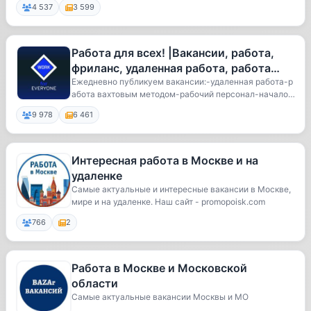
4 537
3 599
Работа для всех! |Вакансии, работа,
фриланс, удаленная работа, работа
вахтой
Ежедневно публикуем вакансии:-удаленная работа-р
абота вахтовым методом-рабочий персонал-начало к
а...
9 978
6 461
Интересная работа в Москве и на
удаленке
Самые актуальные и интересные вакансии в Москве,
мире и на удаленке. Наш сайт - promopoisk.com
766
2
Работа в Москве и Московской
области
Самые актуальные вакансии Москвы и МО